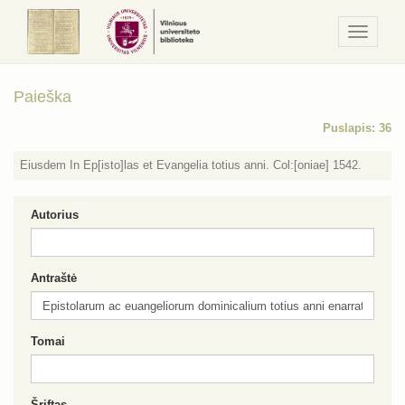
Navigaci
/
Meniu
Paieška
Puslapis: 36
Eiusdem In Ep[isto]las et Evangelia totius anni. Col:[oniae] 1542.
Autorius
Antraštė
Tomai
Šriftas