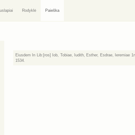
uslapiai
Rodyklė
Paieška
Eiusdem In Lib:[ros] Iob, Tobiae, Iudith, Esther, Esdrae, Ieremiae
1534.