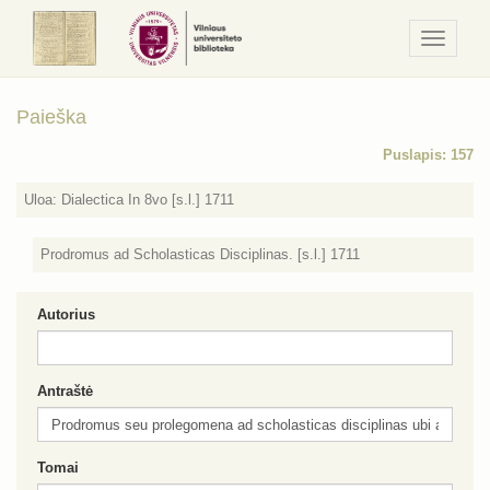
Navigaci
/
Meniu
Paieška
Puslapis: 157
Uloa: Dialectica In 8vo [s.l.] 1711
Prodromus ad Scholasticas Disciplinas. [s.l.] 1711
Autorius
Antraštė
Tomai