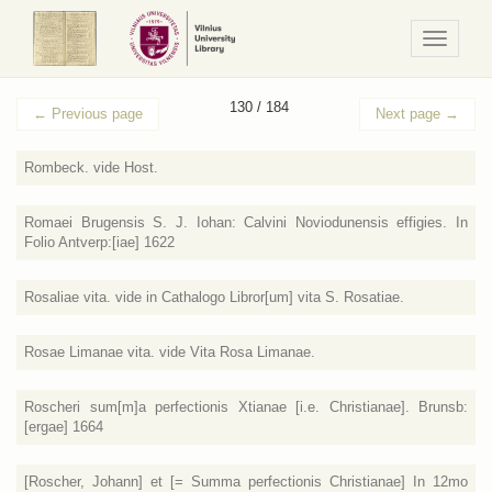
Navigaci
/
Meniu
130 / 184
←
Previous page
Next page
→
Rombeck. vide Host.
Romaei Brugensis S. J. Iohan: Calvini Noviodunensis effigies. In
Folio Antverp:[iae] 1622
Rosaliae vita. vide in Cathalogo Libror[um] vita S. Rosatiae.
Rosae Limanae vita. vide Vita Rosa Limanae.
Roscheri sum[m]a perfectionis Xtianae [i.e. Christianae]. Brunsb:
[ergae] 1664
[Roscher, Johann] et [= Summa perfectionis Christianae] In 12mo