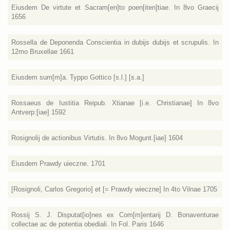
Eiusdem De virtute et Sacram[en]to poen[iten]tiae. In 8vo Graecij
1656
Rossella de Deponenda Conscientia in dubijs dubijs et scrupulis. In
12mo Bruxellae 1661
Eiusdem sum[m]a. Typpo Gottico [s.l.] [s.a.]
Rossaeus de Iustitia Reipub. Xtianae [i.e. Christianae] In 8vo
Antverp:[iae] 1592
Rosignolij de actionibus Virtutis. In 8vo Mogunt.[iae] 1604
Eiusdem Prawdy uieczne. 1701
[Rosignoli, Carlos Gregorio] et [= Prawdy wieczne] In 4to Vilnae 1705
Rossij S. J. Disputat[io]nes ex Com[m]entarij D. Bonaventurae
collectae ac de potentia obediali. In Fol. Paris 1646