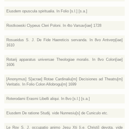
Eiusdem opuscula spiritualia. In Folio [s.l.] [s.a.]
Rostkowski Clypeus Cleri Poloni. In 4to Varsav[iae] 1728
Rosueidus S. J. De Fide Haereticis servanda. In 8vo Antverp[iae]
1610
Rotarij apparatus universae Theologiae moralis. In 8vo Colon[iae]
1606
[Anonymus] S[acrae] Rotae Cardinaliu[m] Decisiones ad Theatru[m]
Veritatis. In Folio Colon Allobrogu[m] 1699
Roterodami Erasmi Libelli aliqui. In 8vo [s.l.] [s.a.]
Eiusdem De ratione Studij. vide Nunnesiu[s] de Cuniculo etc.
Le Roy S. J. occupatio animo Jesu Xti [i.e. Christi] devota. vide