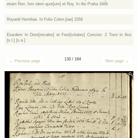
etiam Ron. fors idem quor[um] et Roy. In 4to Praha 1666
Royardi Homiliae. In Folio Colon.[iae] 1556
Eiusdem In Dom[inicales] et Fest[ivitates] Concion. 2 Tomi in 8vo
[s.l.] [s.a.]
130 / 184
←
Previous page
Next page
→