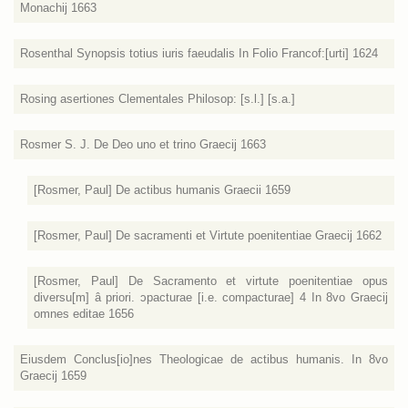
Monachij 1663
Rosenthal Synopsis totius iuris faeudalis In Folio Francof:[urti] 1624
Rosing asertiones Clementales Philosop: [s.l.] [s.a.]
Rosmer S. J. De Deo uno et trino Graecij 1663
[Rosmer, Paul] De actibus humanis Graecii 1659
[Rosmer, Paul] De sacramenti et Virtute poenitentiae Graecij 1662
[Rosmer, Paul] De Sacramento et virtute poenitentiae opus
diversu[m] â priori. ɔpacturae [i.e. compacturae] 4 In 8vo Graecij
omnes editae 1656
Eiusdem Conclus[io]nes Theologicae de actibus humanis. In 8vo
Graecij 1659