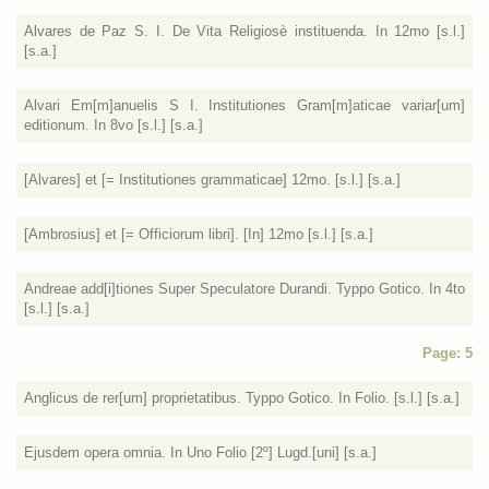
Alvares de Paz S. I. De Vita Religiosè instituenda. In 12mo [s.l.]
[s.a.]
Alvari Em[m]anuelis S I. Institutiones Gram[m]aticae variar[um]
editionum. In 8vo [s.l.] [s.a.]
[Alvares] et [= Institutiones grammaticae] 12mo. [s.l.] [s.a.]
[Ambrosius] et [= Officiorum libri]. [In] 12mo [s.l.] [s.a.]
Andreae add[i]tiones Super Speculatore Durandi. Typpo Gotico. In 4to
[s.l.] [s.a.]
Page: 5
Anglicus de rer[um] proprietatibus. Typpo Gotico. In Folio. [s.l.] [s.a.]
Ejusdem opera omnia. In Uno Folio [2º] Lugd.[uni] [s.a.]