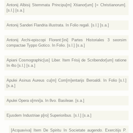
Antonij Albisij Stemmata Principu[m] Xtianor[um] [= Christianorum].
[s.l.] [s.a.]
Antonij Sanderi Flandria illustrata. In Folio regali. [s.l.] [s.a.]
Antonij Archi-episcopi Florent:[ini] Partes Historiales 3 seorsim
compactae Typpo Gotico. In Folio. [s.l.] [s.a.]
Apiani Cosmographic[us] Liber. Item Frisij de Scribendor[um] ratione
In 4to [s.l.] [s.a.]
Apulei Asinus Aureus cu[m] Com[m]entarijs Beroaldi. In Folio [s.l.]
[s.a.]
Apulei Opera o[mni]a. In 8vo. Basileae. [s.a.]
Ejusdem Industriae p[ro] Superioribus. [s.l.] [s.a.]
[Acquaviva] Item De Spiritu In Societate augendo. Exercitijs P.