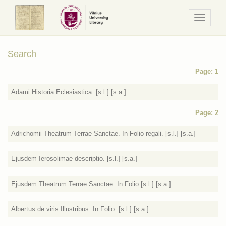
Navigaci
/
Meniu
Search
Page: 1
Adami Historia Eclesiastica. [s.l.] [s.a.]
Page: 2
Adrichomii Theatrum Terrae Sanctae. In Folio regali. [s.l.] [s.a.]
Ejusdem Ierosolimae descriptio. [s.l.] [s.a.]
Ejusdem Theatrum Terrae Sanctae. In Folio [s.l.] [s.a.]
Albertus de viris Illustribus. In Folio. [s.l.] [s.a.]