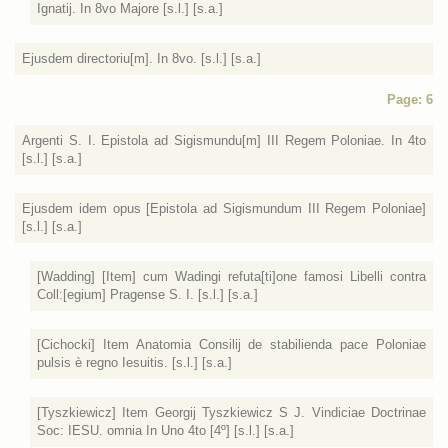
Ignatij. In 8vo Majore [s.l.] [s.a.]
Ejusdem directoriu[m]. In 8vo. [s.l.] [s.a.]
Page: 6
Argenti S. I. Epistola ad Sigismundu[m] III Regem Poloniae. In 4to
[s.l.] [s.a.]
Ejusdem idem opus [Epistola ad Sigismundum III Regem Poloniae]
[s.l.] [s.a.]
[Wadding] [Item] cum Wadingi refuta[ti]one famosi Libelli contra
Coll:[egium] Pragense S. I. [s.l.] [s.a.]
[Cichocki] Item Anatomia Consilij de stabilienda pace Poloniae
pulsis è regno Iesuitis. [s.l.] [s.a.]
[Tyszkiewicz] Item Georgij Tyszkiewicz S J. Vindiciae Doctrinae
Soc: IESU. omnia In Uno 4to [4º] [s.l.] [s.a.]