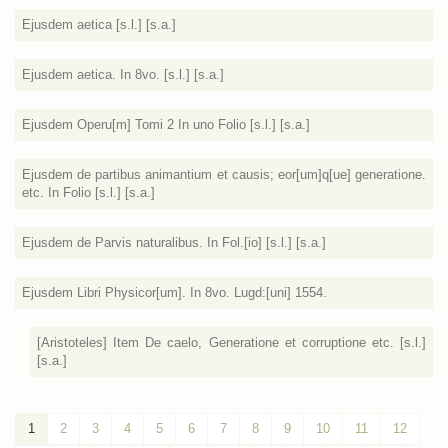
Ejusdem aetica [s.l.] [s.a.]
Ejusdem aetica. In 8vo. [s.l.] [s.a.]
Ejusdem Operu[m] Tomi 2 In uno Folio [s.l.] [s.a.]
Ejusdem de partibus animantium et causis; eor[um]q[ue] generatione.
etc. In Folio [s.l.] [s.a.]
Ejusdem de Parvis naturalibus. In Fol.[io] [s.l.] [s.a.]
Ejusdem Libri Physicor[um]. In 8vo. Lugd:[uni] 1554.
[Aristoteles] Item De caelo, Generatione et corruptione etc. [s.l.]
[s.a.]
1
2
3
4
5
6
7
8
9
10
11
12