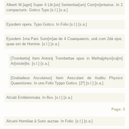
Alberti M.[agni] Super 4 Lib:[os] Sententiar[um] Com[m]entarius. In 2
compacturis. Gotico Typo [s.l.] [s.a.]
Ejusdem opera. Typo Gotico. In Folio [s.l.] [s.a.]
Ejusdem 1ma Pars Sum[m]ae de 4 Coaequaevis, unâ cum 2dá ejus,
quae est de Homine. [s.l.] [s.a.]
[Trombetta] Item Antonij Trombettae opus in Metha[physi]ca[m]
Ar[istote]lis. [s.l.] [s.a.]
[Gratiadeus Asculanus] Item Aesculani de Auditu Physico
Quaestiones. In uno Folio Typpo Gotico. [2º] [s.l.] [s.a.]
Alciati Emblemmata. In 8vo. [s.l.] [s.a.]
Page: 3
Alcuini Homiliae â Suris auctae. In Folio. [s.l.] [s.a.]