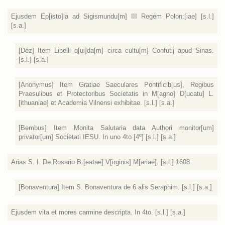
Ejusdem Ep[isto]la ad Sigismundu[m] III Regem Polon:[iae] [s.l.]
[s.a.]
[Déz] Item Libelli q[ui]da[m] circa cultu[m] Confutij apud Sinas.
[s.l.] [s.a.]
[Anonymus] Item Gratiae Saeculares Pontificib[us], Regibus
Praesulibus et Protectoribus Societatis in M[agno] D[ucatu] L.
[ithuaniae] et Academia Vilnensi exhibitae. [s.l.] [s.a.]
[Bembus] Item Monita Salutaria data Authori monitor[um]
privator[um] Societati IESU. In uno 4to [4º] [s.l.] [s.a.]
Arias S. I. De Rosario B.[eatae] V[irginis] M[ariae]. [s.l.] 1608
[Bonaventura] Item S. Bonaventura de 6 alis Seraphim. [s.l.] [s.a.]
Ejusdem vita et mores carmine descripta. In 4to. [s.l.] [s.a.]