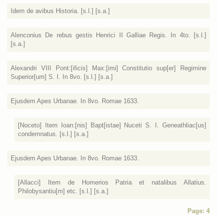
Idem de avibus Historia. [s.l.] [s.a.]
Alenconius De rebus gestis Henrici II Galliae Regis. In 4to. [s.l.]
[s.a.]
Alexandri VIII Pont:[ificis] Max:[imi] Constitutio sup[er] Regimine
Superior[um] S. I. In 8vo. [s.l.] [s.a.]
Ejusdem Apes Urbanae. In 8vo. Romae 1633.
[Noceto] Item Ioan:[nis] Bapt[istae] Nuceti S. I. Geneathliac[us]
condemnatus. [s.l.] [s.a.]
Ejusdem Apes Urbanae. In 8vo. Romae 1633.
[Allacci] Item de Homerios Patria et natalibus Allatius.
Philobysantiu[m] etc. [s.l.] [s.a.]
Page: 4