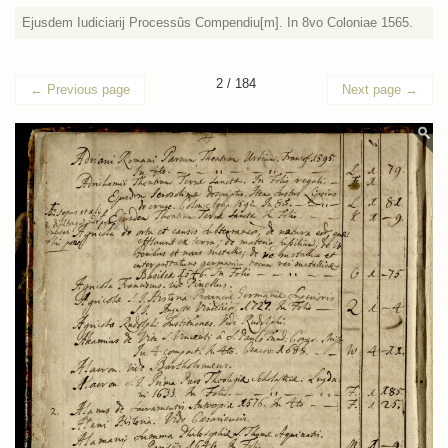
Ejusdem Iudiciarij Processûs Compendiu[m]. In 8vo Coloniae 1565.
2 / 184
←
Previous page
Next page
→