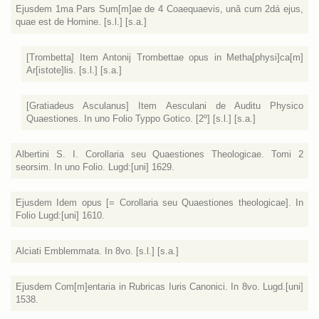
Ejusdem 1ma Pars Sum[m]ae de 4 Coaequaevis, unâ cum 2dá ejus,
quae est de Homine. [s.l.] [s.a.]
[Trombetta] Item Antonij Trombettae opus in Metha[physi]ca[m]
Ar[istote]lis. [s.l.] [s.a.]
[Gratiadeus Asculanus] Item Aesculani de Auditu Physico
Quaestiones. In uno Folio Typpo Gotico. [2º] [s.l.] [s.a.]
Albertini S. I. Corollaria seu Quaestiones Theologicae. Tomi 2
seorsim. In uno Folio. Lugd:[uni] 1629.
Ejusdem Idem opus [= Corollaria seu Quaestiones theologicae]. In
Folio Lugd:[uni] 1610.
Alciati Emblemmata. In 8vo. [s.l.] [s.a.]
Ejusdem Com[m]entaria in Rubricas Iuris Canonici. In 8vo. Lugd.[uni]
1538.