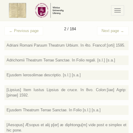
Navigaci
/
Meniu
2 / 184
←
Previous page
Next page
→
Adriani Romani Paruum Theatrum Urbium. In 4to. Francof:[orti] 1595.
Adrichomii Theatrum Terrae Sanctae. In Folio regali. [s.l.] [s.a.]
Ejusdem Ierosolimae descriptio. [s.l.] [s.a.]
[Lipsius] Item Iustus Lipsius de cruce. In 8vo. Colon:[iae] Agrip:
[pinae] 1592.
Ejusdem Theatrum Terrae Sanctae. In Folio [s.l.] [s.a.]
[Aesopus] Æsopus et alij p[er] æ diphtongu[m] vide post e simplex et
hic pone.