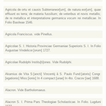
Agricola de ortu et causis Subterraneor[um], de natura eor[um], quae
effluunt ex terra; de materia fussilium; de veteribus et novis metallis;
de re metallica et interpretatione germanica vocum rei metallicae. In
Folio Basileae 1546.
Agricola Franciscus. vide Pinellus.
Agricolae S. I. Historia Provinciae Germaniae Superioris S. I. In Folio
Augustae Vindelicor.[orum] 1727.
Agricolae Rudolphi Institu[ti]ones. Vide Rudolphi.
Akamius de Vita S:[ancti] Vincentij â S. Paulo Fund:[atoris] Congr.
[egationis] Miss:[ionis] In 4 compact:[urae] In 4to. Cracov:[iae] 1688.
Alacron. Vide Bartholomaeus.
Alacron S. I. Prima Pars Theologiae Scholasticae. In Folio. Lugduni