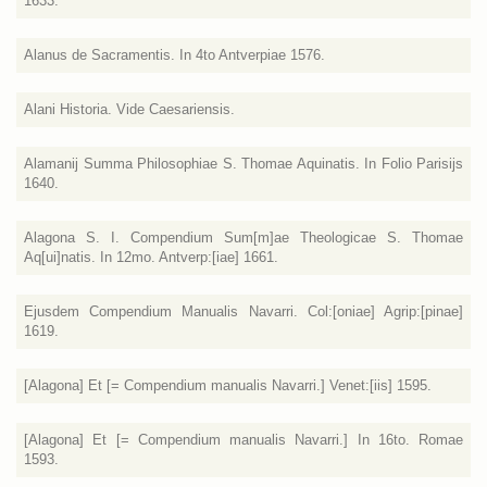
1633.
Alanus de Sacramentis. In 4to Antverpiae 1576.
Alani Historia. Vide Caesariensis.
Alamanij Summa Philosophiae S. Thomae Aquinatis. In Folio Parisijs
1640.
Alagona S. I. Compendium Sum[m]ae Theologicae S. Thomae
Aq[ui]natis. In 12mo. Antverp:[iae] 1661.
Ejusdem Compendium Manualis Navarri. Col:[oniae] Agrip:[pinae]
1619.
[Alagona] Et [= Compendium manualis Navarri.] Venet:[iis] 1595.
[Alagona] Et [= Compendium manualis Navarri.] In 16to. Romae
1593.