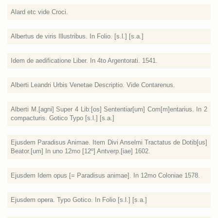
Alard etc vide Croci.
Albertus de viris Illustribus. In Folio. [s.l.] [s.a.]
Idem de aedificatione Liber. In 4to Argentorati. 1541.
Alberti Leandri Urbis Venetae Descriptio. Vide Contarenus.
Alberti M.[agni] Super 4 Lib:[os] Sententiar[um] Com[m]entarius. In 2
compacturis. Gotico Typo [s.l.] [s.a.]
Ejusdem Paradisus Animae. Item Divi Anselmi Tractatus de Dotib[us]
Beator.[um] In uno 12mo [12º] Antverp.[iae] 1602.
Ejusdem Idem opus [= Paradisus animae]. In 12mo Coloniae 1578.
Ejusdem opera. Typo Gotico. In Folio [s.l.] [s.a.]