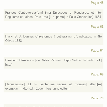
Page: 48
Frances Controversiar[um] inter Episcopos et Regulares, et inter
Regulares et Laicos. Pars 1ma [i. e. prima] In Folio Cracov.[iae] 1634
Page: 61
Hacki S. J. Ioannes Chrystomus â Lutheranismo Vindicatus. In 4to
Olivae 1683
Page: 64
Eiusdem Idem opus [i.e. Vitae Patrum]. Typo Gotico. In Folio [s.l.]
[s.a.]
Page: 69
[Januszowski] Et [= Sententiae sacrae et morales] alteru[m]
exemplar. In 4to [s.l.] Eodem fors anno editum
Page: 70