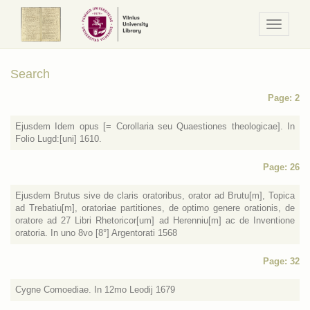
Navigaci
/
Meniu
Search
Page: 2
Ejusdem Idem opus [= Corollaria seu Quaestiones theologicae]. In
Folio Lugd:[uni] 1610.
Page: 26
Ejusdem Brutus sive de claris oratoribus, orator ad Brutu[m], Topica
ad Trebatiu[m], oratoriae partitiones, de optimo genere orationis, de
oratore ad 27 Libri Rhetoricor[um] ad Herenniu[m] ac de Inventione
oratoria. In uno 8vo [8°] Argentorati 1568
Page: 32
Cygne Comoediae. In 12mo Leodij 1679