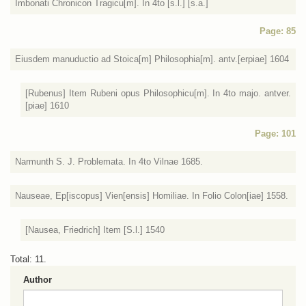
Imbonati Chronicon Tragicu[m]. In 4to [s.l.] [s.a.]
Page: 85
Eiusdem manuductio ad Stoica[m] Philosophia[m]. antv.[erpiae] 1604
[Rubenus] Item Rubeni opus Philosophicu[m]. In 4to majo. antver.
[piae] 1610
Page: 101
Narmunth S. J. Problemata. In 4to Vilnae 1685.
Nauseae, Ep[iscopus] Vien[ensis] Homiliae. In Folio Colon[iae] 1558.
[Nausea, Friedrich] Item [S.l.] 1540
Total: 11.
Author