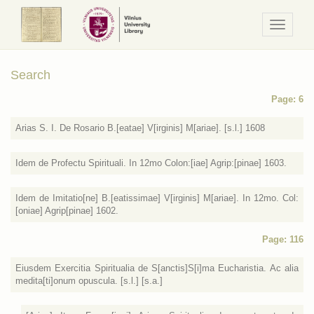
Navigaci
/
Meniu
Search
Page: 6
Arias S. I. De Rosario B.[eatae] V[irginis] M[ariae]. [s.l.] 1608
Idem de Profectu Spirituali. In 12mo Colon:[iae] Agrip:[pinae] 1603.
Idem de Imitatio[ne] B.[eatissimae] V[irginis] M[ariae]. In 12mo. Col:
[oniae] Agrip[pinae] 1602.
Page: 116
Eiusdem Exercitia Spiritualia de S[anctis]S[i]ma Eucharistia. Ac alia
medita[ti]onum opuscula. [s.l.] [s.a.]