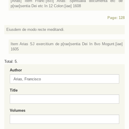
[Arias] Item Franc:[isci] Arias: Spiritualia documenta etc de
p[rae]sentia Dei etc In 12 Colon:[iae] 1608
Page: 128
Eiusdem de modo recte meditandi.
Item Arias SJ exercitium de p[rae]sentia Dei In 8vo Mogunt.[iae]
1605
Total: 5.
Author
Title
Volumes