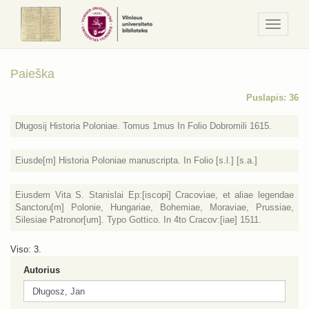
Navigaci
/
Meniu
Paieška
Puslapis: 36
Długosij Historia Poloniae. Tomus 1mus In Folio Dobromili 1615.
Eiusde[m] Historia Poloniae manuscripta. In Folio [s.l.] [s.a.]
Eiusdem Vita S. Stanislai Ep:[iscopi] Cracoviae, et aliae legendae
Sanctoru[m] Polonie, Hungariae, Bohemiae, Moraviae, Prussiae,
Silesiae Patronor[um]. Typo Gottico. In 4to Cracov:[iae] 1511.
Viso: 3.
Autorius