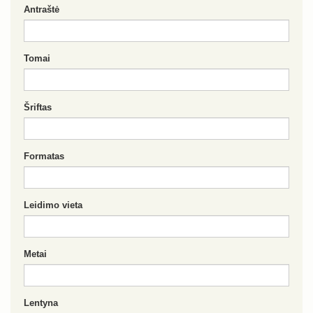
Antraštė
Tomai
Šriftas
Formatas
Leidimo vieta
Metai
Lentyna