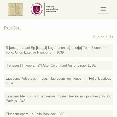
Navigaci
/
Meniu
Paieška
Puslapis: 71
S.[ancti] Irenaei Ep:[iscopi] Lugd:[unensis] oper[a] Tomi 2 seorsim. In
Folio. Unus Lutetiae Parisior[um] 1639.
[Irenaeus] [= opera] [2º] Alter Colon:[iae] Agrip:[pinae] 1596.
Eiusdem: Adversus impias Haeresum opiniones. In Folio Basileae
1534.
Eiusdem Idem opus [= Adversus impias Haeresum opiniones]. In 8vo
Parisijs 1545.
Eiusdem opera. In Folio Basileae 1560.