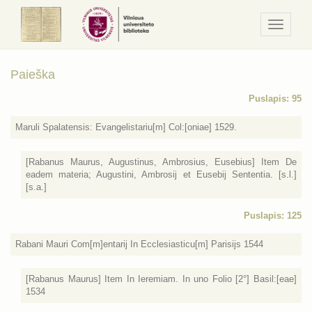
Navigaci
/
Meniu
Paieška
Puslapis: 95
Maruli Spalatensis: Evangelistariu[m] Col:[oniae] 1529.
[Rabanus Maurus, Augustinus, Ambrosius, Eusebius] Item De
eadem materia; Augustini, Ambrosij et Eusebij Sententia. [s.l.]
[s.a.]
Puslapis: 125
Rabani Mauri Com[m]entarij In Ecclesiasticu[m] Parisijs 1544
[Rabanus Maurus] Item In Ieremiam. In uno Folio [2°] Basil:[eae]
1534