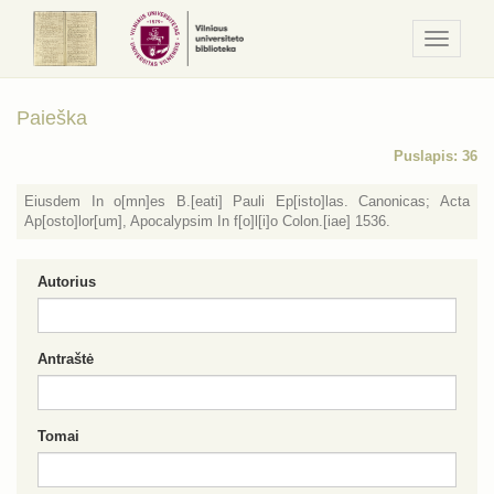
Navigaci
/
Meniu
Paieška
Puslapis: 36
Eiusdem In o[mn]es B.[eati] Pauli Ep[isto]las. Canonicas; Acta
Ap[osto]lor[um], Apocalypsim In f[o]l[i]o Colon.[iae] 1536.
Autorius
Antraštė
Tomai