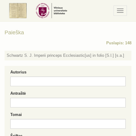
Navigaci
/
Meniu
Paieška
Puslapis: 148
Schwartz S. J. Imperii princeps Ecclesiastic[us] in folio [S.l.] [s.a.]
Autorius
Antraštė
Tomai
Šriftas