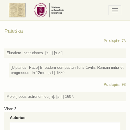
Navigaci
/
Meniu
Paieška
Puslapis: 73
Eiusdem Institutiones. [s.l.] [s.a.]
[Ulpianus; Pace] In eadem compacturi Iuris Civilis Romani initia et
progressus. In 12mo. [s.l.] 1589.
Puslapis: 98
Molerij opus astronomicu[m]. [s.l.] 1607.
Viso: 3.
Autorius