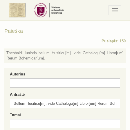
Navigaci
/
Meniu
Paieška
Puslapis: 150
Theobaldi Iunioris bellum Husiticu[m]. vide Cathalogu[m] Libror[um]
Rerum Bohemicar[um].
Autorius
Antraštė
Tomai