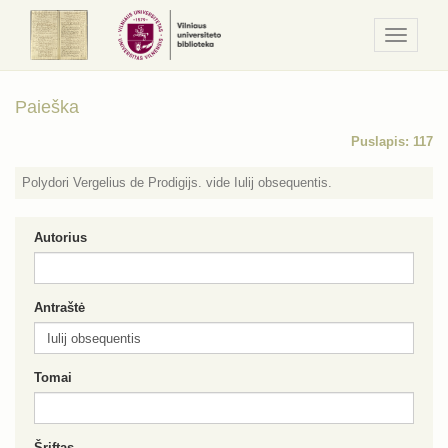
Navigaci
/
Meniu
Paieška
Puslapis: 117
Polydori Vergelius de Prodigijs. vide Iulij obsequentis.
Autorius
Antraštė
Tomai
Šriftas