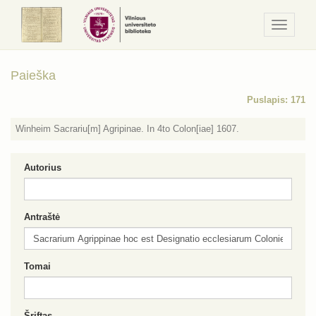
Navigaci
/
Meniu
Paieška
Puslapis: 171
Winheim Sacrariu[m] Agripinae. In 4to Colon[iae] 1607.
Autorius
Antraštė
Tomai
Šriftas