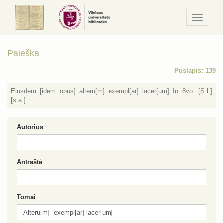
Navigaci
/
Meniu
Paieška
Puslapis: 139
Eiusdem [idem opus] alteru[m] exempl[ar] lacer[um] In 8vo. [S.l.]
[s.a.]
Autorius
Antraštė
Tomai