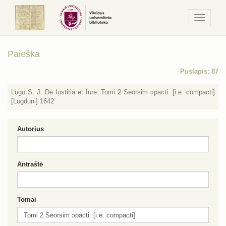
Navigaci
/
Meniu
Paieška
Puslapis: 87
Lugo S. J. De Iustitia et Iure. Tomi 2 Seorsim ɔpacti. [i.e. compacti]
[Lugduni] 1642
Autorius
Antraštė
Tomai