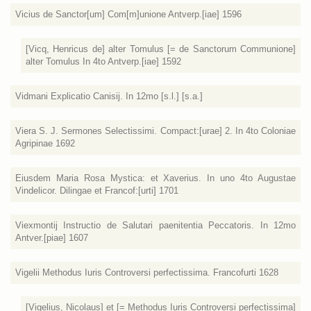
Vicius de Sanctor[um] Com[m]unione Antverp.[iae] 1596
[Vicq, Henricus de] alter Tomulus [= de Sanctorum Communione]
alter Tomulus In 4to Antverp.[iae] 1592
Vidmani Explicatio Canisij. In 12mo [s.l.] [s.a.]
Viera S. J. Sermones Selectissimi. Compact:[urae] 2. In 4to Coloniae
Agripinae 1692
Eiusdem Maria Rosa Mystica: et Xaverius. In uno 4to Augustae
Vindelicor. Dilingae et Francof:[urti] 1701
Viexmontij Instructio de Salutari paenitentia Peccatoris. In 12mo
Antver.[piae] 1607
Vigelii Methodus Iuris Controversi perfectissima. Francofurti 1628
[Vigelius, Nicolaus] et [= Methodus Iuris Controversi perfectissima]