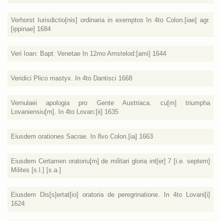
Verhorst Iurisdictio[nis] ordinaria in exemptos In 4to Colon.[iae] agr.
[ippinae] 1684
Veri Ioan: Bapt: Venetae In 12mo Amstelod:[ami] 1644
Veridici Plico mastyx. In 4to Dantisci 1668
Vernulaei apologia pro Gente Austriaca. cu[m] triumpha
Lovaniensiu[m]. In 4to Lovan:[ii] 1635
Eiusdem orationes Sacrae. In 8vo Colon.[ia] 1663
Eiusdem Certamen oratoriu[m] de militari gloria int[er] 7 [i.e. septem]
Milites [s.l.] [s.a.]
Eiusdem Dis[s]ertat[io] oratoria de peregrinatione. In 4to Lovani[i]
1624