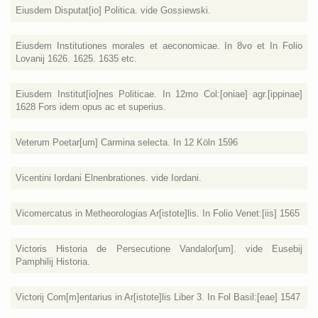
Eiusdem Disputat[io] Politica. vide Gossiewski.
Eiusdem Institutiones morales et aeconomicae. In 8vo et In Folio
Lovanij 1626. 1625. 1635 etc.
Eiusdem Institut[io]nes Politicae. In 12mo Col:[oniae] agr.[ippinae]
1628 Fors idem opus ac et superius.
Veterum Poetar[um] Carmina selecta. In 12 Köln 1596
Vicentini Iordani Elnenbrationes. vide Iordani.
Vicomercatus in Metheorologias Ar[istote]lis. In Folio Venet:[iis] 1565
Victoris Historia de Persecutione Vandalor[um]. vide Eusebij
Pamphilij Historia.
Victorij Com[m]entarius in Ar[istote]lis Liber 3. In Fol Basil:[eae] 1547