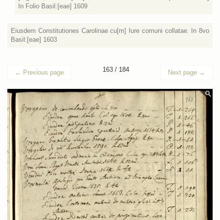
In Folio Basil:[eae] 1609
Eiusdem Constitutiones Carolinae cu[m] Iure comuni collatae. In 8vo
Basil:[eae] 1603
163 / 184
←
Previous page
Next page
→