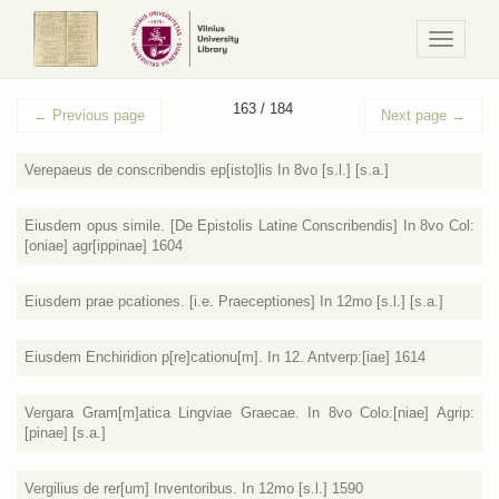
Navigaci
/
Meniu
163 / 184
←
Previous page
Next page
→
Verepaeus de conscribendis ep[isto]lis In 8vo [s.l.] [s.a.]
Eiusdem opus simile. [De Epistolis Latine Conscribendis] In 8vo Col:
[oniae] agr[ippinae] 1604
Eiusdem prae pcationes. [i.e. Praeceptiones] In 12mo [s.l.] [s.a.]
Eiusdem Enchiridion p[re]cationu[m]. In 12. Antverp:[iae] 1614
Vergara Gram[m]atica Lingviae Graecae. In 8vo Colo:[niae] Agrip:
[pinae] [s.a.]
Vergilius de rer[um] Inventoribus. In 12mo [s.l.] 1590