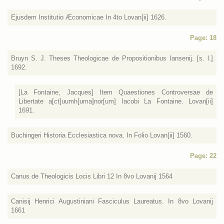
Ejusdem Institutio Æconomicae In 4to Lovan[ii] 1626.
Page: 18
Bruyn S. J. Theses Theologicae de Propositionibus Iansenij. [s. l.]
1692.
[La Fontaine, Jacques] Item Quaestiones Controversae de
Libertate a[ct]uumh[uma]nor[um] Iacobi La Fontaine. Lovan[ii]
1691.
Buchingeri Historia Ecclesiastica nova. In Folio Lovan[ii] 1560.
Page: 22
Canus de Theologicis Locis Libri 12 In 8vo Lovanij 1564
Canisij Henrici Augustiniani Fasciculus Laureatus. In 8vo Lovanij
1661