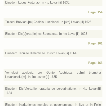
Eiusdem Ludus Fortunae. In 4to Lovan[ii] 1633.
Page: 154
Tuldeni Breviariu[m] Codicis Iustinianei. In [4to] Lovan:[ii] 1626
Eiusdem Dis[s]ertat[io]nes Socraticae. In 4to Lovan[ii] 1623
Page: 161
Eiusdem Tabulae Dialecticae. In 8vo Lovan.[ii] 1564
Page: 163
Vernulaei apologia pro Gente Austriaca. cu[m] triumpha
Lovaniensiu[m]. In 4to Lovan:[ii] 1635
Eiusdem Dis[s]ertat[io] oratoria de peregrinatione. In 4to Lovani[i]
1624
Eiusdem Institutiones morales et aeconomicae. In 8vo et In Folio