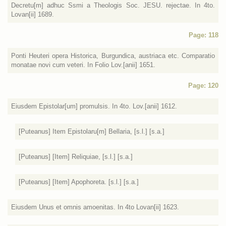
Decretu[m] adhuc Ssmi a Theologis Soc. JESU. rejectae. In 4to.
Lovan[ii] 1689.
Page: 118
Ponti Heuteri opera Historica, Burgundica, austriaca etc. Comparatio
monatae novi cum veteri. In Folio Lov.[anii] 1651.
Page: 120
Eiusdem Epistolar[um] promulsis. In 4to. Lov.[anii] 1612.
[Puteanus] Item Epistolaru[m] Bellaria, [s.l.] [s.a.]
[Puteanus] [Item] Reliquiae, [s.l.] [s.a.]
[Puteanus] [Item] Apophoreta. [s.l.] [s.a.]
Eiusdem Unus et omnis amoenitas. In 4to Lovan[ii] 1623.