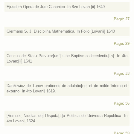
Ejusdem Opera de Jure Canonico. In 8vo Lovan.[ii] 1649
Page: 27
Ciermans S. J. Disciplina Mathematica. In Folio [Lovanii] 1640
Page: 29
Conrius de Statu Parvulor[um] sine Baptismo decedentiu[m]. In 4to
Lovan:[ii] 1641
Page: 33
Daniłowicz de Turow orationes de adulatio[ne] et de milite Interno et
externo. In 4to Lovanij 1619.
Page: 56
[Vernulz, Nicolas de] Disputa[ti]o Politica de Universa Republica. In
4to Lovanij 1624
Page: 59