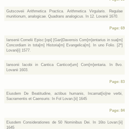
Gutscoveii Arithmetica Practica. Arithmetica Virgularis. Regulae
munitionum, analogicae. Quadrans analogicus. In 12. Lovanii 1670.
Page: 69
Iansenii Cornelii Episc:[opi] [Gan]Davensis Com[m]entarius in sua[m]
Concordiam in tota[m] Historia[m] Evangelica[m]. In uno Folio. [2º]
Lovani[i] 1577.
Iansonii Iacobi in Cantica Canticor[um] Com[m]entaria. In 8vo.
Lovanii 1603.
Page: 83
Eiusdem De Beatitudine, actibus humanis, Incarnat[io]ne verbi,
Sacramentis et Caensuris: In Fol Lovan.[ii] 1645
Page: 84
Eiusdem Considerationes de 50 Nominibus Dei. In 16to Lovan:[ii]
1645