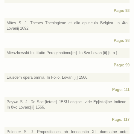
Page: 93
Mäes S. J. Theses Theologicae et alia opuscula Belgica. In 4to
Lovanij 1692.
Page: 98
Mieszkowski Institutio Peregrinationu[m]. In 8vo Lovan.[ii] [s.a.]
Page: 99
Eiusdem opera omnia. In Folio. Lovan:[ii] 1566.
Page: 111
Paywa S. J. De Soc:[ietate] JESU origine. vide Ep[isto]lae Indicae.
In 8vo Lovan:[ii] 1566.
Page: 117
Polenter S. J. Propositiones ab Innocentio XI. damnatae ante