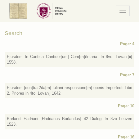
Navigaci
/
Meniu
Search
Page: 4
Ejusdem In Cantica Canticor[um] Com[m]êntaria. In 8vo. Lovan:[ii]
1558.
Page: 7
Ejusdem [con]tra 2da[m] Iuliani responsione[m] operis Imperfecti Libri
2. Priores in 4to. Lovanij 1642
Page: 10
Barlandi Hadriani [Hadrianus Barlandus] 42 Dialogi In 8vo Leuven
1523.
Page: 16