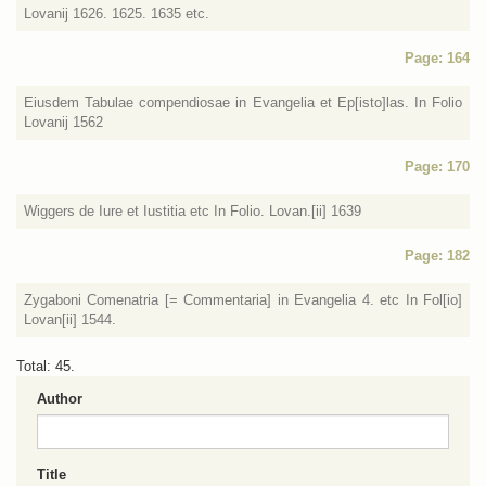
Lovanij 1626. 1625. 1635 etc.
Page: 164
Eiusdem Tabulae compendiosae in Evangelia et Ep[isto]las. In Folio
Lovanij 1562
Page: 170
Wiggers de Iure et Iustitia etc In Folio. Lovan.[ii] 1639
Page: 182
Zygaboni Comenatria [= Commentaria] in Evangelia 4. etc In Fol[io]
Lovan[ii] 1544.
Total: 45.
Author
Title