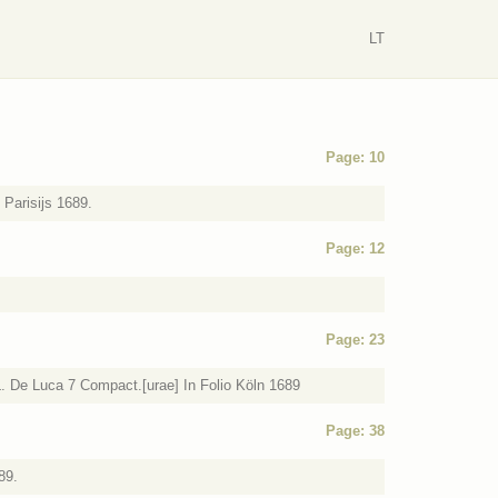
LT
Page: 10
 Parisijs 1689.
Page: 12
Page: 23
 L. De Luca 7 Compact.[urae] In Folio Köln 1689
Page: 38
89.