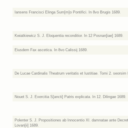
Iansens Francisci Elinga Sum[m]o Pontifici. In 8vo Brugis 1689.
Kwiatkiewicz S. J. Eloquentia reconditior. In 12 Posnan[iae] 1689.
Eiusdem Fax ascetica. In 8vo Calissij 1689.
De Lucae Cardinalis Theatrum veritatis et Iustitiae. Tomi 2. seorsim I
Nouet S. J. Exercitia S[ancti] Patris explicata. In 12. Dilingae 1689.
Polenter S. J. Propositiones ab Innocentio XI. damnatae ante Decre
Lovan[ii] 1689.