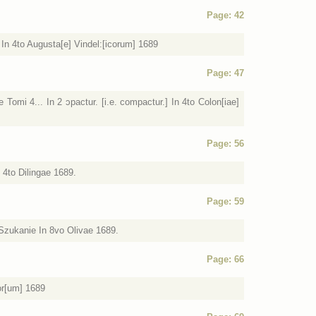
Page: 42
In 4to Augusta[e] Vindel:[icorum] 1689
Page: 47
 Tomi 4... In 2 ɔpactur. [i.e. compactur.] In 4to Colon[iae]
Page: 56
4to Dilingae 1689.
Page: 59
Szukanie In 8vo Olivae 1689.
Page: 66
or[um] 1689