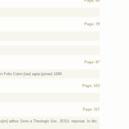
Page: 69
Page: 79
Page: 87
n Folio Colon.[iae] agrip:[pinae] 1689
Page: 103
Page: 117
tu[m] adhuc Ssmi a Theologis Soc. JESU. rejectae. In 4to.