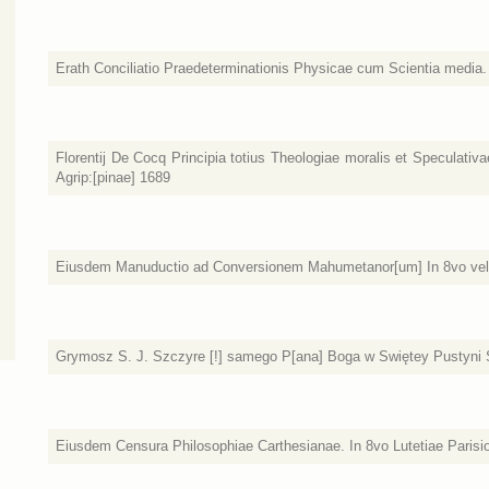
Erath Conciliatio Praedeterminationis Physicae cum Scientia media. 
Florentij De Cocq Principia totius Theologiae moralis et Speculativae
Agrip:[pinae] 1689
Eiusdem Manuductio ad Conversionem Mahumetanor[um] In 8vo vel 
Grymosz S. J. Szczyre [!] samego P[ana] Boga w Swiętey Pustyni 
Eiusdem Censura Philosophiae Carthesianae. In 8vo Lutetiae Parisi