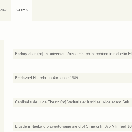
ndex
Search
Barbay alteru[m] In universam Aristotelis philosophiam introductio Et
Beidavaei Historia. In 4to Ienae 1689.
Cardinalis de Luca Theatru[m] Veritatis et Iustitiae. Vide etiam Sub
Eiusdem Nauka o przygotowaniu się d[o] Smierci In 8vo Viln:[ae] 16