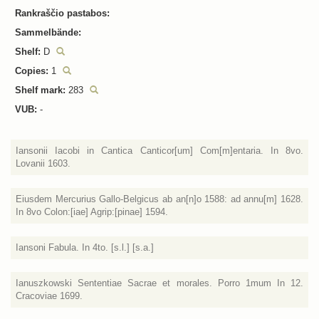
Rankraščio pastabos:
Sammelbände:
Shelf:
D
Copies:
1
Shelf mark:
283
VUB:
-
Iansonii Iacobi in Cantica Canticor[um] Com[m]entaria. In 8vo.
Lovanii 1603.
Eiusdem Mercurius Gallo-Belgicus ab an[n]o 1588: ad annu[m] 1628.
In 8vo Colon:[iae] Agrip:[pinae] 1594.
Iansoni Fabula. In 4to. [s.l.] [s.a.]
Ianuszkowski Sententiae Sacrae et morales. Porro 1mum In 12.
Cracoviae 1699.