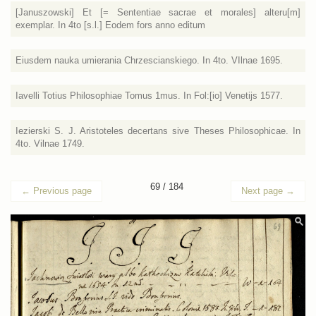
[Januszowski] Et [= Sententiae sacrae et morales] alteru[m]
exemplar. In 4to [s.l.] Eodem fors anno editum
Eiusdem nauka umierania Chrzescianskiego. In 4to. VIlnae 1695.
Iavelli Totius Philosophiae Tomus 1mus. In Fol:[io] Venetijs 1577.
Iezierski S. J. Aristoteles decertans sive Theses Philosophicae. In
4to. Vilnae 1749.
69 / 184
←
Previous page
Next page
→