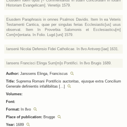
Eiusdem Idem opus [= Commentarius in suam Concordiam in totam
Historiam Evangelicam]. Venetijs 1579.
Eiusdem Paraphrasis in omnes Psalmos Davidis. Item In ea Veteris
Testamenti Cantica, quae per singulas ferias Ecclesiastic[us] usus
observat. Item In Proverbia Salomonis et Ecclesiasticu[m]
Com[m]entaria. In Folio. Lugd.[uni] 1579.
Iansenii Nicolai Defensio Fidei Catholicae. In 8vo Antverp:[iae] 1631.
Iansens Francisci Elinga Sum[m]o Pontifici. In 8vo Brugis 1689.
Author:
Janssens Elinga, Franciscus
Title:
Suprema Romani Pontificis auctoritas, ejusque extra Concilium
Generale definientis infallibilitas […]
Volumes:
Font:
Format:
In 8vo
Place of publication:
Brugge
Year:
1689