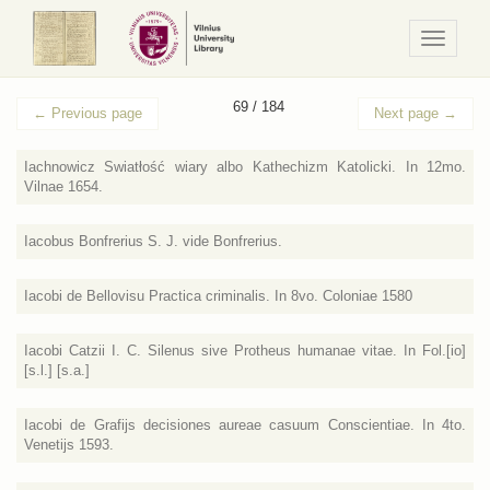
Navigaci
/
Meniu
69 / 184
←
Previous page
Next page
→
Iachnowicz Swiatłość wiary albo Kathechizm Katolicki. In 12mo.
Vilnae 1654.
Iacobus Bonfrerius S. J. vide Bonfrerius.
Iacobi de Bellovisu Practica criminalis. In 8vo. Coloniae 1580
Iacobi Catzii I. C. Silenus sive Protheus humanae vitae. In Fol.[io]
[s.l.] [s.a.]
Iacobi de Grafijs decisiones aureae casuum Conscientiae. In 4to.
Venetijs 1593.