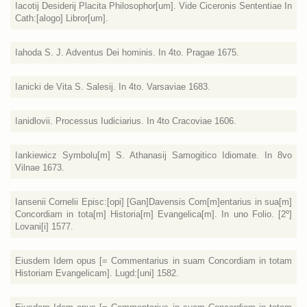
Iacotij Desiderij Placita Philosophor[um]. Vide Ciceronis Sententiae In
Cath:[alogo] Libror[um].
Iahoda S. J. Adventus Dei hominis. In 4to. Pragae 1675.
Ianicki de Vita S. Salesij. In 4to. Varsaviae 1683.
Ianidlovii. Processus Iudiciarius. In 4to Cracoviae 1606.
Iankiewicz Symbolu[m] S. Athanasij Samogitico Idiomate. In 8vo
Vilnae 1673.
Iansenii Cornelii Episc:[opi] [Gan]Davensis Com[m]entarius in sua[m]
Concordiam in tota[m] Historia[m] Evangelica[m]. In uno Folio. [2º]
Lovani[i] 1577.
Eiusdem Idem opus [= Commentarius in suam Concordiam in totam
Historiam Evangelicam]. Lugd:[uni] 1582.