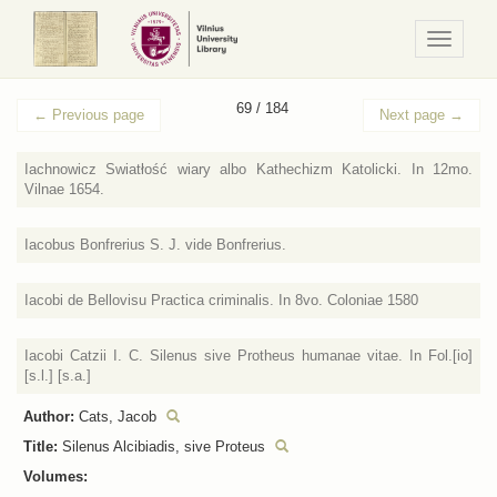
Navigaci
/
Meniu
69 / 184
←
Previous page
Next page
→
Iachnowicz Swiatłość wiary albo Kathechizm Katolicki. In 12mo.
Vilnae 1654.
Iacobus Bonfrerius S. J. vide Bonfrerius.
Iacobi de Bellovisu Practica criminalis. In 8vo. Coloniae 1580
Iacobi Catzii I. C. Silenus sive Protheus humanae vitae. In Fol.[io]
[s.l.] [s.a.]
Author:
Cats, Jacob
Title:
Silenus Alcibiadis, sive Proteus
Volumes: