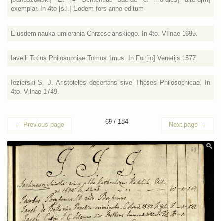
exemplar. In 4to [s.l.] Eodem fors anno editum
Eiusdem nauka umierania Chrzescianskiego. In 4to. VIlnae 1695.
Iavelli Totius Philosophiae Tomus 1mus. In Fol:[io] Venetijs 1577.
Iezierski S. J. Aristoteles decertans sive Theses Philosophicae. In
4to. Vilnae 1749.
69 / 184
←
Previous page
Next page
→