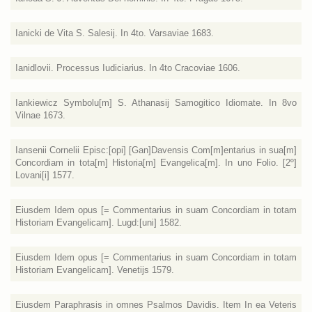
Ianicki de Vita S. Salesij. In 4to. Varsaviae 1683.
Ianidlovii. Processus Iudiciarius. In 4to Cracoviae 1606.
Iankiewicz Symbolu[m] S. Athanasij Samogitico Idiomate. In 8vo
Vilnae 1673.
Iansenii Cornelii Episc:[opi] [Gan]Davensis Com[m]entarius in sua[m]
Concordiam in tota[m] Historia[m] Evangelica[m]. In uno Folio. [2º]
Lovani[i] 1577.
Eiusdem Idem opus [= Commentarius in suam Concordiam in totam
Historiam Evangelicam]. Lugd:[uni] 1582.
Eiusdem Idem opus [= Commentarius in suam Concordiam in totam
Historiam Evangelicam]. Venetijs 1579.
Eiusdem Paraphrasis in omnes Psalmos Davidis. Item In ea Veteris