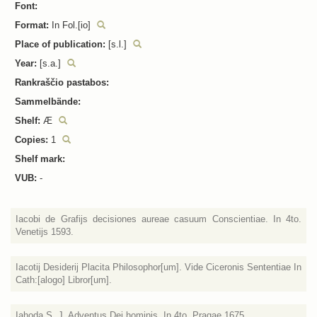
Font:
Format:
In Fol.[io]
Place of publication:
[s.l.]
Year:
[s.a.]
Rankraščio pastabos:
Sammelbände:
Shelf:
Æ
Copies:
1
Shelf mark:
VUB:
-
Iacobi de Grafijs decisiones aureae casuum Conscientiae. In 4to.
Venetijs 1593.
Iacotij Desiderij Placita Philosophor[um]. Vide Ciceronis Sententiae In
Cath:[alogo] Libror[um].
Iahoda S. J. Adventus Dei hominis. In 4to. Pragae 1675.