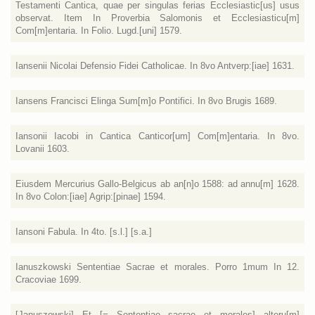
Testamenti Cantica, quae per singulas ferias Ecclesiastic[us] usus
observat. Item In Proverbia Salomonis et Ecclesiasticu[m]
Com[m]entaria. In Folio. Lugd.[uni] 1579.
Iansenii Nicolai Defensio Fidei Catholicae. In 8vo Antverp:[iae] 1631.
Iansens Francisci Elinga Sum[m]o Pontifici. In 8vo Brugis 1689.
Iansonii Iacobi in Cantica Canticor[um] Com[m]entaria. In 8vo.
Lovanii 1603.
Eiusdem Mercurius Gallo-Belgicus ab an[n]o 1588: ad annu[m] 1628.
In 8vo Colon:[iae] Agrip:[pinae] 1594.
Iansoni Fabula. In 4to. [s.l.] [s.a.]
Ianuszkowski Sententiae Sacrae et morales. Porro 1mum In 12.
Cracoviae 1699.
[Januszowski] Et [= Sententiae sacrae et morales] alteru[m]