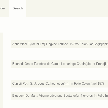
ndex
Search
Apherdiani Tyrociniu[m] Lingvae Latinae. In 8vo Colon:[iae] Agr:[ippi
Bocherij Oratio Funebris de Carolo Lotharingo Cardin[ale] et Franc[is
Canisij Petri S. J. opus Cathecheticu[m]. In Folio Colon:[iae] 1577
Ejusdem De Maria Virgine adversus Sectarior[um] errores In Folio Ing