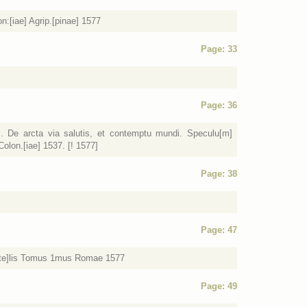
n:[iae] Agrip.[pinae] 1577
Page: 33
Page: 36
]. De arcta via salutis, et contemptu mundi. Speculu[m]
olon.[iae] 1537. [! 1577]
Page: 38
Page: 47
tote]lis Tomus 1mus Romae 1577
Page: 49