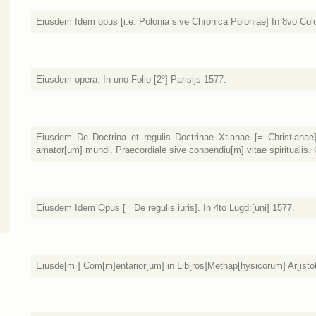
Eiusdem Idem opus [i.e. Polonia sive Chronica Poloniae] In 8vo Colo
Eiusdem opera. In uno Folio [2º] Parisijs 1577.
Eiusdem De Doctrina et regulis Doctrinae Xtianae [= Christianae
amator[um] mundi. Praecordiale sive conpendiu[m] vitae spiritualis. C
Eiusdem Idem Opus [= De regulis iuris]. In 4to Lugd:[uni] 1577.
Eiusde[m ] Com[m]entarior[um] in Lib[ros]Methap[hysicorum] Ar[is