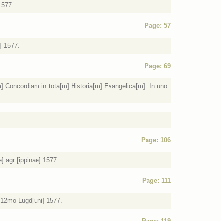
 1577
Page: 57
] 1577.
Page: 69
m] Concordiam in tota[m] Historia[m] Evangelica[m]. In uno
Page: 106
e] agr:[ippinae] 1577
Page: 111
 12mo Lugd[uni] 1577.
Page: 119