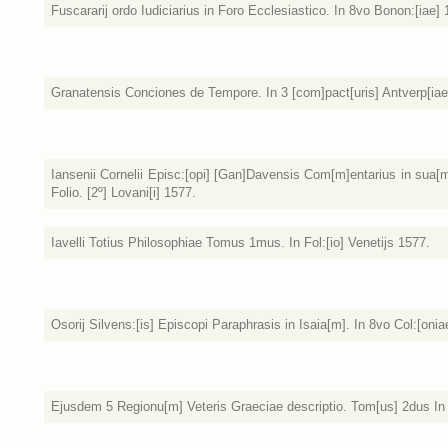
Fuscararij ordo Iudiciarius in Foro Ecclesiastico. In 8vo Bonon:[iae]
Granatensis Conciones de Tempore. In 3 [com]pact[uris] Antverp[iae
Iansenii Cornelii Episc:[opi] [Gan]Davensis Com[m]entarius in sua[
Folio. [2º] Lovani[i] 1577.
Iavelli Totius Philosophiae Tomus 1mus. In Fol:[io] Venetijs 1577.
Osorij Silvens:[is] Episcopi Paraphrasis in Isaia[m]. In 8vo Col:[onia
Ejusdem 5 Regionu[m] Veteris Graeciae descriptio. Tom[us] 2dus In