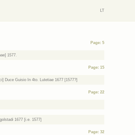
LT
Page: 5
nae] 1577.
Page: 15
ci] Duce Guisio In 4to. Lutetiae 1677 [1577?]
Page: 22
olstadi 1677 [i.e. 1577]
Page: 32