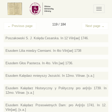
Navigaci
/
Meniu
119 / 184
←
Previous page
Next page
→
Poszakowski S. J. Kolęda Cesarska. In 12 Viln[ae] 1746.
Eiusdem Lilia miedzy Cierniami. In 4to Viln[ae] 1738
Eiusdem Głos Pasterza. In 4to. Viln.[ae] 1736.
Eiusdem Kalędarz mnieyszy Jezuicki. In 12mo. Vilnae. [s.a.]
Eiusdem Kalędarz Historyczny y Polityczny pro an[n]o 1739. In
12mo. Vilnae. [s.a.]
Eiusdem Kalędarz Przeswietnych Dam: pro An[n]o 1741. In 12.
Viln[ae]; [s.a.]