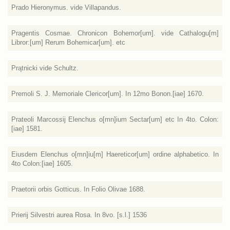
Prado Hieronymus. vide Villapandus.
Pragentis Cosmae. Chronicon Bohemor[um]. vide Cathalogu[m]
Libror:[um] Rerum Bohemicar[um]. etc
Prątnicki vide Schultz.
Premoli S. J. Memoriale Clericor[um]. In 12mo Bonon.[iae] 1670.
Prateoli Marcossij Elenchus o[mn]ium Sectar[um] etc In 4to. Colon:
[iae] 1581.
Eiusdem Elenchus o[mn]iu[m] Haereticor[um] ordine alphabetico. In
4to Colon:[iae] 1605.
Praetorii orbis Gotticus. In Folio Olivae 1688.
Prierij Silvestri aurea Rosa. In 8vo. [s.l.] 1536