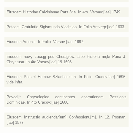
Eiusdem Historiae Calvinianae Pars 3tia. In 4to. Varsav:[iae] 1749.
Potoccij Gratulatio Sigismundo Vladislao. In Folio Antverp:[iae] 1633.
Eiusdem Argenis. In Folio. Varsav:[iae] 1697.
Eiusdem nowy zaciąg pod Chorągiew. albo Historia męki Pana J.
Chrystusa. In 4to Varsav[iae] 19 1698.
Eiusdem Poczet Herbow Szlacheckich. In Folio. Cracov[iae] 1696.
vide infra.
Povodij* Chrysologiae continentes enarrationem Passionis
Dominicae. In 4to Cracov:[iae] 1606.
Eiusdem Instructio audiendar[um] Confessionu[m]. In 12. Posnan.
[iae] 1577.