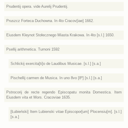
Prudentij opera. vide Aurelij Prudentij.
Pruszcz Forteca Duchowna. In 4to Cracov[iae] 1662.
Eiusdem Kleynot Stołecznego Miasta Krakowa. In 4to [s.l.] 1650.
Psellij arithmetica. Turnoni 1592
Schlickij exercita[ti]o de Laudibus Musicae. [s.l.] [s.a.]
Pischellij carmen de Musica. In uno 8vo [8º] [s.l.] [s.a.]
Pstrocorij de recte regendo Episcopatu monita Domestica. Item
Eiusdem vita et Mors. Cracoviae 1635.
[Łubieński] Item Lubienski vitae Episcopor[um] Plocensiu[m]. [s.l.]
[s.a.]