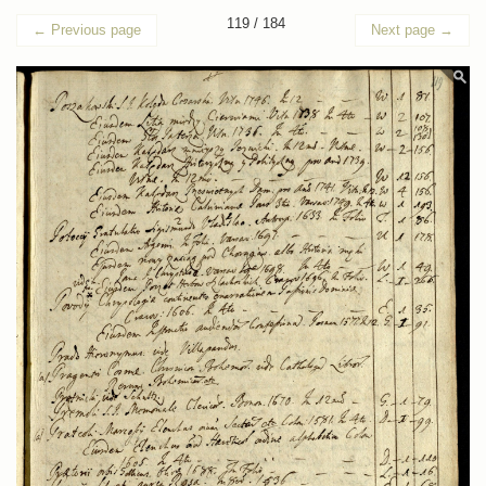
119 / 184
←
Previous page
Next page
→