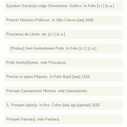
Ejusdem Sum[m]a vulgo Silvestriana. Gottico. In Folio [s.l.] [s.a.]
Potocki Historico-Politicus. In 16to Cracov:[iae] 1646.
Priscianus de Literis. etc [s.l.] [s.a.]
[Probus] Item Institutiones Probi. In Folio [s.l.] [s.a.]
Probi Institu[ti]ones. vide Priscianus.
Proclus in opera Platonis. In Folio Basil:[eae] 1534.
Procopii Caesariensis Historia. vide Caesariensis.
S. Prosperi op[er]a. In 8vo. Colon.[iae] agr.[ippinae] 1630.
Prosperi Farinacij: vide Farinacij.