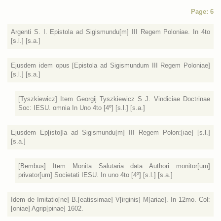
Page: 6
Argenti S. I. Epistola ad Sigismundu[m] III Regem Poloniae. In 4to
[s.l.] [s.a.]
Ejusdem idem opus [Epistola ad Sigismundum III Regem Poloniae]
[s.l.] [s.a.]
[Tyszkiewicz] Item Georgij Tyszkiewicz S J. Vindiciae Doctrinae
Soc: IESU. omnia In Uno 4to [4º] [s.l.] [s.a.]
Ejusdem Ep[isto]la ad Sigismundu[m] III Regem Polon:[iae] [s.l.]
[s.a.]
[Bembus] Item Monita Salutaria data Authori monitor[um]
privator[um] Societati IESU. In uno 4to [4º] [s.l.] [s.a.]
Idem de Imitatio[ne] B.[eatissimae] V[irginis] M[ariae]. In 12mo. Col:
[oniae] Agrip[pinae] 1602.