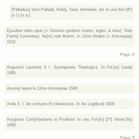
[Palladius] Item Palladij, Rutilij, Tauri, Aemiliani, etc In uno 8vo [8º]
[s.l.] [s.a.]
Ejusdem idem opus [= Omnium gentium mores, leges, & ritus]. Vide
Patritij Comentarij. Ite[m] vide Boёmi. In 12mo Ibidem [= Antverpiae]
1532
Page: 8
Augustini Laurentij S I. Syntagmata Theologica. In Fol.[io] Leodij
1690.
Ausonij opera In 12mo Antverpiae 1568.
Avila S. I. De censuris Ecclesiasticis. In 4to Lugd[uni] 1608.
Axygnani Com[m]entaria in Psalmos In uno Fol:[io] [2º] Venet:[iis]
1608.
Page: 9