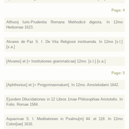
Page: 4
Althusij Iuris-Prudentia Romana Methodicè digesta. In 12mo
Herbornae 1623.
Alvares de Paz S. I. De Vita Religiosè instituenda. In 12mo [s.l.]
[s.a.]
[Alvares] et [= Institutiones grammaticae] 12mo. [s.l.] [s.a.]
Page: 5
[Aphthonius] et [= Progymnasmatum]. In 12mo. Amstelodami 1642.
Ejusdem Dilucidationes in 12 Libros 1mae Philosophiae Aristotelis. In
Folio. Romae 1584.
Aquavivae S. I. Meditationes in Psalmu[m] 44. et 118. In 12mo
Colon[iae] 1616.