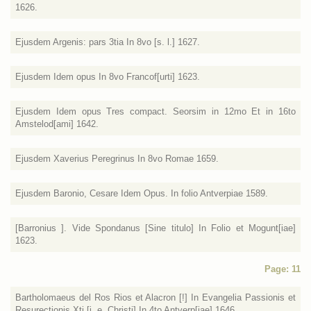
1626.
Ejusdem Argenis: pars 3tia In 8vo [s. l.] 1627.
Ejusdem Idem opus In 8vo Francof[urti] 1623.
Ejusdem Idem opus Tres compact. Seorsim in 12mo Et in 16to
Amstelod[ami] 1642.
Ejusdem Xaverius Peregrinus In 8vo Romae 1659.
Ejusdem Baronio, Cesare Idem Opus. In folio Antverpiae 1589.
[Barronius ]. Vide Spondanus [Sine titulo] In Folio et Mogunt[iae]
1623.
Page: 11
Bartholomaeus del Ros Rios et Alacron [!] In Evangelia Passionis et
Resurectionis Xti [i. e. Christi] In 4to Antverp[iae] 1646.