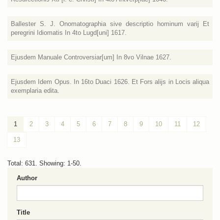
Ballester S. J. Onomatographia sive descriptio hominum varij Et
peregrini Idiomatis In 4to Lugd[uni] 1617.
Ejusdem Manuale Controversiar[um] In 8vo Vilnae 1627.
Ejusdem Idem Opus. In 16to Duaci 1626. Et Fors alijs in Locis aliqua
exemplaria edita.
1
2
3
4
5
6
7
8
9
10
11
12
13
Total: 631. Showing: 1-50.
Author
Title