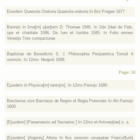
Eiusdem Quaesita Oratoria Quaesita oratoria In 8vo Pragae 1677
Bannez in 1ma[m] p[ar]tem D. Thomae 1585. In 2da 2dae de Fide,
spe et charitate 1586. De Iure et Iustitia 1585. In Folio omnes
Venetijs Tres compacturae
Baptistae de Benedictis S. J. Philosophia Peripatetica Tomuli 4
seorsim. In 12mo. Neapoli 1688.
Page: 10
Ejusdem in Physica[m] tantu[m]. In 12mo Parisijs 1680.
Barclavius sive Barclaius de Regno et Regia Potestate In 4to Parisijs
1600.
[Ejusdem] [Paraenaesis ad Sectarios ] In 12mo et Antverp[iae] s. a.
[Ejusdem] [Argenis] Altera In 8vo seorsim usurpatae Francof[urti]