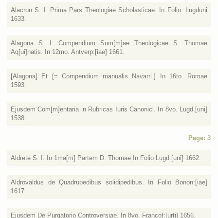
Alacron S. I. Prima Pars Theologiae Scholasticae. In Folio. Lugduni
1633.
Alagona S. I. Compendium Sum[m]ae Theologicae S. Thomae
Aq[ui]natis. In 12mo. Antverp:[iae] 1661.
[Alagona] Et [= Compendium manualis Navarri.] In 16to. Romae
1593.
Ejusdem Com[m]entaria in Rubricas Iuris Canonici. In 8vo. Lugd.[uni]
1538.
Page: 3
Aldrete S. I. In 1ma[m] Partem D. Thomae In Folio Lugd.[uni] 1662.
Aldrovaldus de Quadrupedibus solidipedibus. In Folio Bonon:[iae]
1617
Ejusdem De Purgatorio Controversiae. In 8vo. Francof:[urti] 1656.