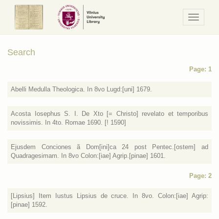
Navigaci
/
Meniu
Search
Page: 1
Abelli Medulla Theologica. In 8vo Lugd:[uni] 1679.
Acosta Iosephus S. I. De Xto [= Christo] revelato et temporibus
novissimis. In 4to. Romae 1690. [! 1590]
Ejusdem Conciones ã Dom[ini]ca 24 post Pentec.[ostem] ad
Quadragesimam. In 8vo Colon:[iae] Agrip.[pinae] 1601.
Page: 2
[Lipsius] Item Iustus Lipsius de cruce. In 8vo. Colon:[iae] Agrip:
[pinae] 1592.