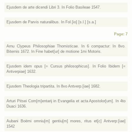
Ejusdem de arte dicendi Libri 3. In Folio Basileae 1547.
Ejusdem de Parvis naturalibus. In Fol.[io] [s.l.] [s.a.]
Page: 7
Arnu Clypeus Philosophiae Thomisticae. In 6 compactur: In 8vo.
Biternis 1672. In Fine habet[ur] de motione 1mi Motoris.
Ejusdem idem opus [= Cursus philosophicus]. In Folio Ibidem [=
Antverpiae] 1632.
Ejusdem Theologia tripartita. In 8vo Antverp.[iae] 1682.
Arturi Pitsei Com[m]entarij in Evangelia et acta Apostolor[um]. In 4to
Duaci 1636.
Aubani Boёmi omniu[m] gentiu[m] mores, ritus et[c] Antverp:[iae]
1542