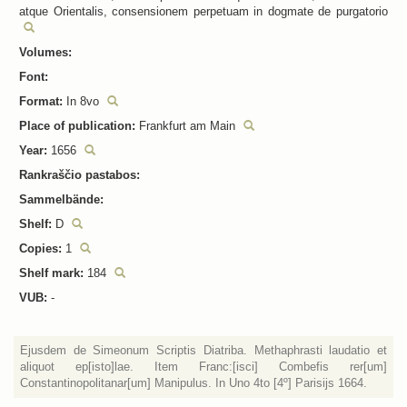
atque Orientalis, consensionem perpetuam in dogmate de purgatorio
Volumes:
Font:
Format:
In 8vo
Place of publication:
Frankfurt am Main
Year:
1656
Rankraščio pastabos:
Sammelbände:
Shelf:
D
Copies:
1
Shelf mark:
184
VUB:
-
Ejusdem de Simeonum Scriptis Diatriba. Methaphrasti laudatio et
aliquot ep[isto]lae. Item Franc:[isci] Combefis rer[um]
Constantinopolitanar[um] Manipulus. In Uno 4to [4º] Parisijs 1664.