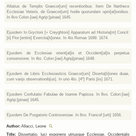
Allatius de Templis Graecor[um] recentioribus. Item De Narthece
Ecclesiae Veteris, de Graecor[um] hodie quorundam opin[at]ionibus.
In 8vo Colon.[iae] Agrip:[pinae] 1645.
Ejusdem In Gryctoni [= Creyghtoni] Apparatum ad Historia[m] Concil:
[ii] Flor:[entini] Exercita[ti]ones. In 4to Romae 1699. 1674.
Ejusdem de Ecclesiae orient[al]is et Occident[al]is perpetua
consensione. In 4to. Colon.[iae] Agrip[pinae] 1648.
Ejusdem de Libris Ecclesiasticis Graecor[um] Diserta[ti]ones duae,
cum varijs observationib[us]. In uno 4to. [4º] Paris:[iis] 1671.
Ejusdem Confutatio Fabulae de Ioanne Papissa. In 8vo. Colon:[iae]
Agrip:[pinae] 1645.
Ejusdem De Purgatorio Controversiae. In 8vo. Francof:[urti] 1656.
Author:
Allacci, Leone
Title:
Dissertatio, luci exponens utriusque Ecclesiae, Occidentalis