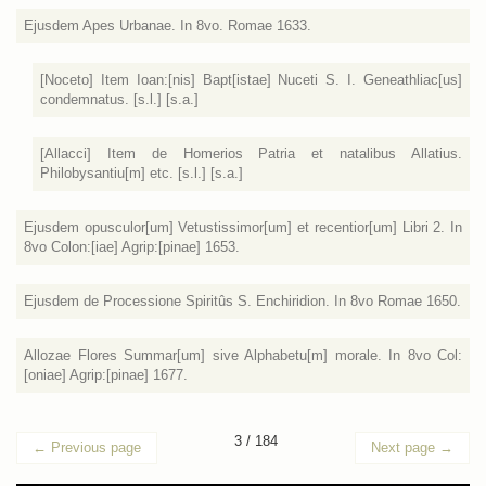
Ejusdem Apes Urbanae. In 8vo. Romae 1633.
[Noceto] Item Ioan:[nis] Bapt[istae] Nuceti S. I. Geneathliac[us]
condemnatus. [s.l.] [s.a.]
[Allacci] Item de Homerios Patria et natalibus Allatius.
Philobysantiu[m] etc. [s.l.] [s.a.]
Ejusdem opusculor[um] Vetustissimor[um] et recentior[um] Libri 2. In
8vo Colon:[iae] Agrip:[pinae] 1653.
Ejusdem de Processione Spiritûs S. Enchiridion. In 8vo Romae 1650.
Allozae Flores Summar[um] sive Alphabetu[m] morale. In 8vo Col:
[oniae] Agrip:[pinae] 1677.
3 / 184
←
Previous page
Next page
→