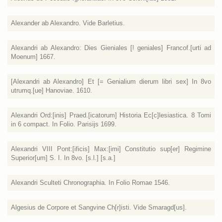
Alexander ab Alexandro. Vide Barletius.
Alexandri ab Alexandro: Dies Gieniales [! geniales] Francof.[urti ad
Moenum] 1667.
[Alexandri ab Alexandro] Et [= Genialium dierum libri sex] In 8vo
utrumq.[ue] Hanoviae. 1610.
Alexandri Ord:[inis] Praed.[icatorum] Historia Ec[c]lesiastica. 8 Tomi
in 6 compact. In Folio. Parisijs 1699.
Alexandri VIII Pont:[ificis] Max:[imi] Constitutio sup[er] Regimine
Superior[um] S. I. In 8vo. [s.l.] [s.a.]
Alexandri Sculteti Chronographia. In Folio Romae 1546.
Algesius de Corpore et Sangvine Ch[r]isti. Vide Smaragd[us].