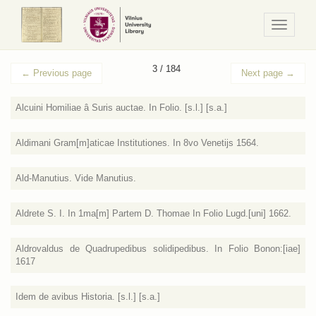
Navigaci
/
Meniu
3 / 184
←
Previous page
Next page
→
Alcuini Homiliae â Suris auctae. In Folio. [s.l.] [s.a.]
Aldimani Gram[m]aticae Institutiones. In 8vo Venetijs 1564.
Ald-Manutius. Vide Manutius.
Aldrete S. I. In 1ma[m] Partem D. Thomae In Folio Lugd.[uni] 1662.
Aldrovaldus de Quadrupedibus solidipedibus. In Folio Bonon:[iae]
1617
Idem de avibus Historia. [s.l.] [s.a.]