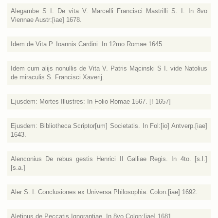
Alegambe S I. De vita V. Marcelli Francisci Mastrilli S. I. In 8vo
Viennae Austr:[iae] 1678.
Idem de Vita P. Ioannis Cardini. In 12mo Romae 1645.
Idem cum alijs nonullis de Vita V. Patris Mącinski S I. vide Natolius
de miraculis S. Francisci Xaverij.
Ejusdem: Mortes Illustres: In Folio Romae 1567. [! 1657]
Ejusdem: Bibliotheca Scriptor[um] Societatis. In Fol:[io] Antverp.[iae]
1643.
Alenconius De rebus gestis Henrici II Galliae Regis. In 4to. [s.l.]
[s.a.]
Aler S. I. Conclusiones ex Universa Philosophia. Colon:[iae] 1692.
Aletinus de Peccatis Ignorantiae. In 8vo Colon:[iae] 1681.