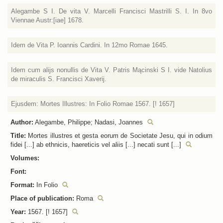
Alegambe S I. De vita V. Marcelli Francisci Mastrilli S. I. In 8vo
Viennae Austr:[iae] 1678.
Idem de Vita P. Ioannis Cardini. In 12mo Romae 1645.
Idem cum alijs nonullis de Vita V. Patris Mącinski S I. vide Natolius
de miraculis S. Francisci Xaverij.
Ejusdem: Mortes Illustres: In Folio Romae 1567. [! 1657]
Author:
Alegambe, Philippe; Nadasi, Joannes
Title:
Mortes illustres et gesta eorum de Societate Jesu, qui in odium
fidei [...] ab ethnicis, haereticis vel aliis [...] necati sunt [...]
Volumes:
Font:
Format:
In Folio
Place of publication:
Roma
Year:
1567. [! 1657]