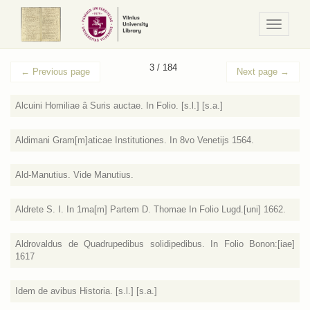
Navigaci
/
Meniu
3 / 184
←
Previous page
Next page
→
Alcuini Homiliae â Suris auctae. In Folio. [s.l.] [s.a.]
Aldimani Gram[m]aticae Institutiones. In 8vo Venetijs 1564.
Ald-Manutius. Vide Manutius.
Aldrete S. I. In 1ma[m] Partem D. Thomae In Folio Lugd.[uni] 1662.
Aldrovaldus de Quadrupedibus solidipedibus. In Folio Bonon:[iae]
1617
Idem de avibus Historia. [s.l.] [s.a.]