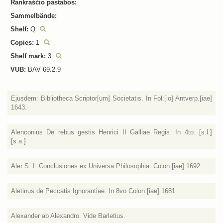
Rankraščio pastabos:
Sammelbände:
Shelf:
Q
Copies:
1
Shelf mark:
3
VUB:
BAV 69.2.9
Ejusdem: Bibliotheca Scriptor[um] Societatis. In Fol:[io] Antverp.[iae]
1643.
Alenconius De rebus gestis Henrici II Galliae Regis. In 4to. [s.l.]
[s.a.]
Aler S. I. Conclusiones ex Universa Philosophia. Colon:[iae] 1692.
Aletinus de Peccatis Ignorantiae. In 8vo Colon:[iae] 1681.
Alexander ab Alexandro. Vide Barletius.