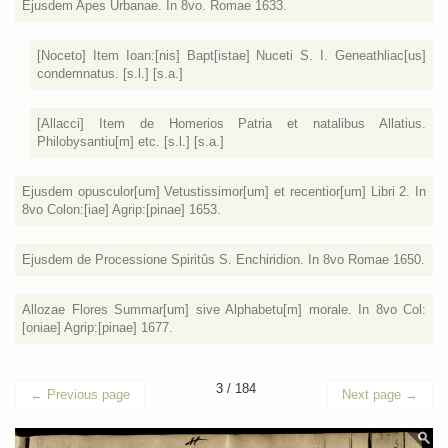
Ejusdem Apes Urbanae. In 8vo. Romae 1633.
[Noceto] Item Ioan:[nis] Bapt[istae] Nuceti S. I. Geneathliac[us]
condemnatus. [s.l.] [s.a.]
[Allacci] Item de Homerios Patria et natalibus Allatius.
Philobysantiu[m] etc. [s.l.] [s.a.]
Ejusdem opusculor[um] Vetustissimor[um] et recentior[um] Libri 2. In
8vo Colon:[iae] Agrip:[pinae] 1653.
Ejusdem de Processione Spiritûs S. Enchiridion. In 8vo Romae 1650.
Allozae Flores Summar[um] sive Alphabetu[m] morale. In 8vo Col:
[oniae] Agrip:[pinae] 1677.
3 / 184
←
Previous page
Next page
→