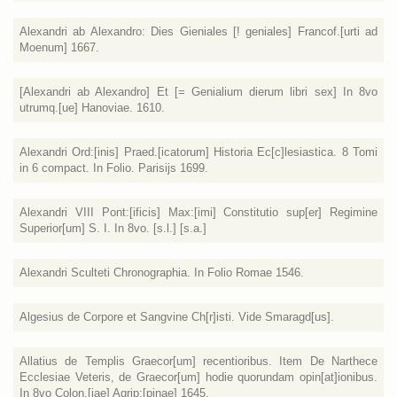
Alexandri ab Alexandro: Dies Gieniales [! geniales] Francof.[urti ad
Moenum] 1667.
[Alexandri ab Alexandro] Et [= Genialium dierum libri sex] In 8vo
utrumq.[ue] Hanoviae. 1610.
Alexandri Ord:[inis] Praed.[icatorum] Historia Ec[c]lesiastica. 8 Tomi
in 6 compact. In Folio. Parisijs 1699.
Alexandri VIII Pont:[ificis] Max:[imi] Constitutio sup[er] Regimine
Superior[um] S. I. In 8vo. [s.l.] [s.a.]
Alexandri Sculteti Chronographia. In Folio Romae 1546.
Algesius de Corpore et Sangvine Ch[r]isti. Vide Smaragd[us].
Allatius de Templis Graecor[um] recentioribus. Item De Narthece
Ecclesiae Veteris, de Graecor[um] hodie quorundam opin[at]ionibus.
In 8vo Colon.[iae] Agrip:[pinae] 1645.