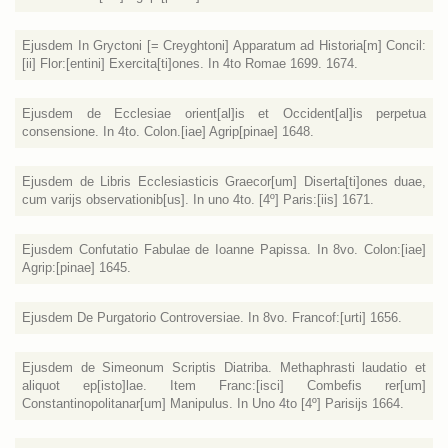
Ejusdem In Gryctoni [= Creyghtoni] Apparatum ad Historia[m] Concil:
[ii] Flor:[entini] Exercita[ti]ones. In 4to Romae 1699. 1674.
Ejusdem de Ecclesiae orient[al]is et Occident[al]is perpetua
consensione. In 4to. Colon.[iae] Agrip[pinae] 1648.
Ejusdem de Libris Ecclesiasticis Graecor[um] Diserta[ti]ones duae,
cum varijs observationib[us]. In uno 4to. [4º] Paris:[iis] 1671.
Ejusdem Confutatio Fabulae de Ioanne Papissa. In 8vo. Colon:[iae]
Agrip:[pinae] 1645.
Ejusdem De Purgatorio Controversiae. In 8vo. Francof:[urti] 1656.
Ejusdem de Simeonum Scriptis Diatriba. Methaphrasti laudatio et
aliquot ep[isto]lae. Item Franc:[isci] Combefis rer[um]
Constantinopolitanar[um] Manipulus. In Uno 4to [4º] Parisijs 1664.