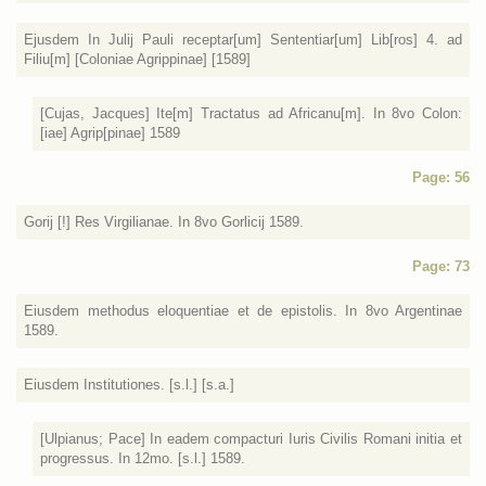
Ejusdem In Julij Pauli receptar[um] Sententiar[um] Lib[ros] 4. ad
Filiu[m] [Coloniae Agrippinae] [1589]
[Cujas, Jacques] Ite[m] Tractatus ad Africanu[m]. In 8vo Colon:
[iae] Agrip[pinae] 1589
Page: 56
Gorij [!] Res Virgilianae. In 8vo Gorlicij 1589.
Page: 73
Eiusdem methodus eloquentiae et de epistolis. In 8vo Argentinae
1589.
Eiusdem Institutiones. [s.l.] [s.a.]
[Ulpianus; Pace] In eadem compacturi Iuris Civilis Romani initia et
progressus. In 12mo. [s.l.] 1589.