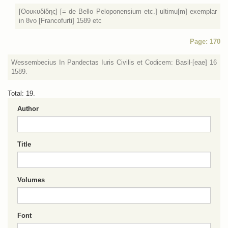
[Θουκυδίδης] [= de Bello Peloponensium etc.] ultimu[m] exemplar
in 8vo [Francofurti] 1589 etc
Page: 170
Wessembecius In Pandectas Iuris Civilis et Codicem: Basil-[eae] 16
1589.
Total: 19.
Author
Title
Volumes
Font