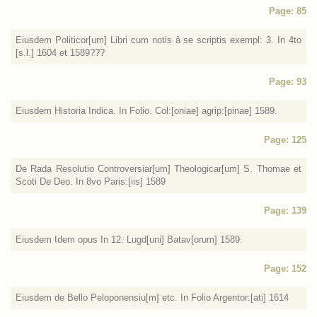
Page: 85
Eiusdem Politicor[um] Libri cum notis â se scriptis exempl: 3. In 4to
[s.l.] 1604 et 1589???
Page: 93
Eiusdem Historia Indica. In Folio. Col:[oniae] agrip:[pinae] 1589.
Page: 125
De Rada Resolutio Controversiar[um] Theologicar[um] S. Thomae et
Scoti De Deo. In 8vo Paris:[iis] 1589
Page: 139
Eiusdem Idem opus In 12. Lugd[uni] Batav[orum] 1589.
Page: 152
Eiusdem de Bello Peloponensiu[m] etc. In Folio Argentor:[ati] 1614