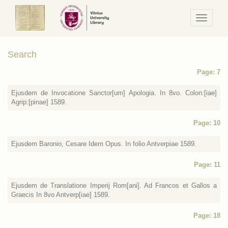
Navigaci
/
Meniu
Search
Page: 7
Ejusdem de Invocatione Sanctor[um] Apologia. In 8vo. Colon:[iae]
Agrip:[pinae] 1589.
Page: 10
Ejusdem Baronio, Cesare Idem Opus. In folio Antverpiae 1589.
Page: 11
Ejusdem de Translatione Imperij Rom[ani]. Ad Francos et Gallos a
Graecis In 8vo Antverp[iae] 1589.
Page: 18