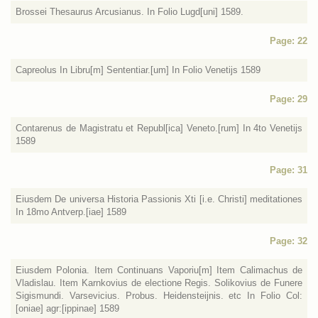
Brossei Thesaurus Arcusianus. In Folio Lugd[uni] 1589.
Page: 22
Capreolus In Libru[m] Sententiar.[um] In Folio Venetijs 1589
Page: 29
Contarenus de Magistratu et Republ[ica] Veneto.[rum] In 4to Venetijs
1589
Page: 31
Eiusdem De universa Historia Passionis Xti [i.e. Christi] meditationes
In 18mo Antverp.[iae] 1589
Page: 32
Eiusdem Polonia. Item Continuans Vaporiu[m] Item Calimachus de
Vladislau. Item Karnkovius de electione Regis. Solikovius de Funere
Sigismundi. Varsevicius. Probus. Heidensteijnis. etc In Folio Col:
[oniae] agr:[ippinae] 1589