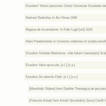
Eiusdem* Histori passionis Christi Universae Societatis ded
Radvani Radivilias In 4to Vilnae 1588
Ragusa de Incarnatione. In Folio Lugd.[uni] 1619
Rami Praelectiones in Ciceronis orationes et scripta nonull
Eiusdem Scholae Rhetorices. vide Iulium Caesare[m] Scalige
Eiusdem Varia opuscula. [s.l.] [s.a.]
Eiusdem De obiectis Fidei. [s.l.] [s.a.]
[Mansfield, Robert] Item Diatribe Theologica de peccato P
[Franc̦ois Annat] Item Annati S[ocietatis] J[esu] Cavilli I