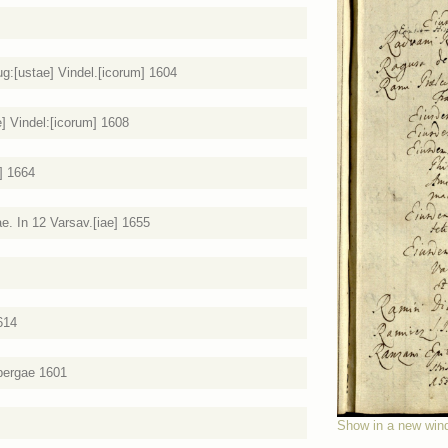
g:[ustae] Vindel.[icorum] 1604
] Vindel:[icorum] 1608
i] 1664
ae. In 12 Varsav.[iae] 1655
614
sbergae 1601
Show in a new win