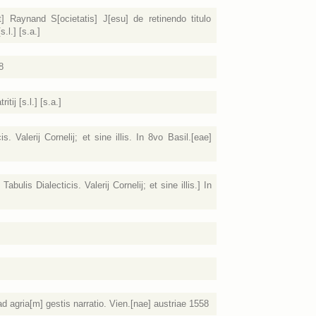
] Raynand S[ocietatis] J[esu] de retinendo titulo
.l.] [s.a.]
8
ij [s.l.] [s.a.]
. Valerij Cornelij; et sine illis. In 8vo Basil.[eae]
abulis Dialecticis. Valerij Cornelij; et sine illis.] In
agria[m] gestis narratio. Vien.[nae] austriae 1558