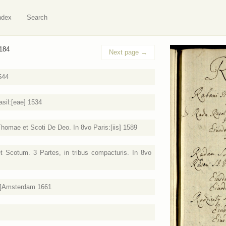
ndex
Search
 184
Next page
→
544
asil:[eae] 1534
homae et Scoti De Deo. In 8vo Paris:[iis] 1589
 Scotum. 3 Partes, in tribus compacturis. In 8vo
m]Amsterdam 1661