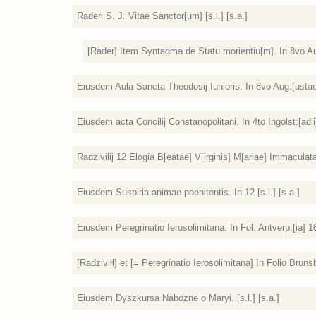
Raderi S. J. Vitae Sanctor[um] [s.l.] [s.a.]
[Rader] Item Syntagma de Statu morientiu[m]. In 8vo Au
Eiusdem Aula Sancta Theodosij Iunioris. In 8vo Aug:[ustae
Eiusdem acta Concilij Constanopolitani. In 4to Ingolst:[adi
Radzivilij 12 Elogia B[eatae] V[irginis] M[ariae] Immaculat
Eiusdem Suspiria animae poenitentis. In 12 [s.l.] [s.a.]
Eiusdem Peregrinatio Ierosolimitana. In Fol. Antverp:[ia] 1
[Radziviłł] et [= Peregrinatio Ierosolimitana] In Folio Brun
Eiusdem Dyszkursa Nabozne o Maryi. [s.l.] [s.a.]