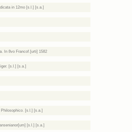
icata in 12mo [s.l.] [s.a.]
a. In 8vo Francof.[urti] 1582
r. [s.l.] [s.a.]
hilosophico. [s.l.] [s.a.]
ansenianor[um] [s.l.] [s.a.]