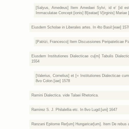
[Salyus, Amedeus] Item Amedaei Sylvi, id e' [id est
Immaculatae Concept:[ionis] B[eatae] V[irginis] Mariae [s
Eiusdem Scholae in Liberales artes. In 4to Basil:[eae] 157
[Patrizi, Francesco] Item Discussiones Peripateticae Patrit
Eiusdem Institutiones Dialecticae cu[m] Tabulis Dialecticis
1554
[Valerius, Cornelius] et [= Institutiones Dialecticae cum T
8vo Colon.[iae] 1578
Ramini Dialectica. vide Talaei Rhetorica.
Ramirez S. J. Philalellia etc. In 8vo Lugd:[uni] 1647
Ranzani Epitome Rer[um] Hungaricar[um]. Item De rebus ad 