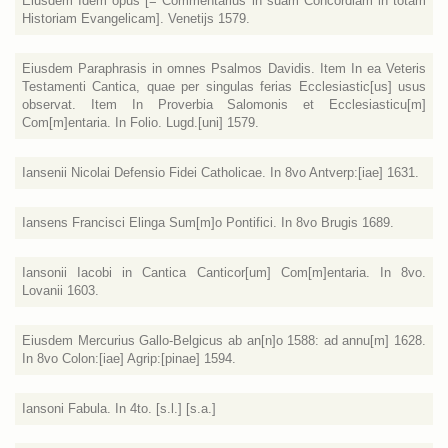
Eiusdem Idem opus [= Commentarius in suam Concordiam in totam
Historiam Evangelicam]. Venetijs 1579.
Eiusdem Paraphrasis in omnes Psalmos Davidis. Item In ea Veteris
Testamenti Cantica, quae per singulas ferias Ecclesiastic[us] usus
observat. Item In Proverbia Salomonis et Ecclesiasticu[m]
Com[m]entaria. In Folio. Lugd.[uni] 1579.
Iansenii Nicolai Defensio Fidei Catholicae. In 8vo Antverp:[iae] 1631.
Iansens Francisci Elinga Sum[m]o Pontifici. In 8vo Brugis 1689.
Iansonii Iacobi in Cantica Canticor[um] Com[m]entaria. In 8vo.
Lovanii 1603.
Eiusdem Mercurius Gallo-Belgicus ab an[n]o 1588: ad annu[m] 1628.
In 8vo Colon:[iae] Agrip:[pinae] 1594.
Iansoni Fabula. In 4to. [s.l.] [s.a.]