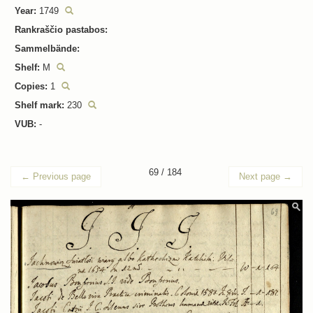
Year:
1749
Rankraščio pastabos:
Sammelbände:
Shelf:
M
Copies:
1
Shelf mark:
230
VUB:
-
69 / 184
←
Previous page
Next page
→