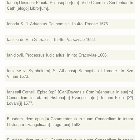
Iacotij Desiderij Placita Philosophor[um]. Vide Ciceronis Sententiae In
Cath:[alogo] Libror[um].
Iahoda S. J. Adventus Dei hominis. In 4to. Pragae 1675.
Ianicki de Vita S. Salesij. In 4to. Varsaviae 1683.
Ianidlovii. Processus Iudiciarius. In 4to Cracoviae 1606.
Iankiewicz Symbolu[m] S. Athanasij Samogitico Idiomate. In 8vo
Vilnae 1673.
Iansenii Cornelii Episc:[opi] [Gan]Davensis Com[m]entarius in sua[m]
Concordiam in tota[m] Historia[m] Evangelica[m]. In uno Folio. [2º]
Lovani[i] 1577.
Eiusdem Idem opus [= Commentarius in suam Concordiam in totam
Historiam Evangelicam]. Lugd:[uni] 1582.