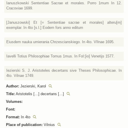
Ianuszkowski Sententiae Sacrae et morales. Porro 1mum In 12.
Cracoviae 1699.
[Januszowski] Et [= Sententiae sacrae et morales] alteru[m]
exemplar. In 4to [s.l.] Eodem fors anno editum
Eiusdem nauka umierania Chrzescianskiego. In 4to. VIlnae 1695.
Iavelli Totius Philosophiae Tomus 1mus. In Fol:[io] Venetijs 1577.
Iezierski S. J. Aristoteles decertans sive Theses Philosophicae. In
4to. Vilnae 1749.
Author:
Jezierski, Karol
Title:
Aristotelis […] decertans […]
Volumes:
Font:
Format:
In 4to
Place of publication:
Vilnius