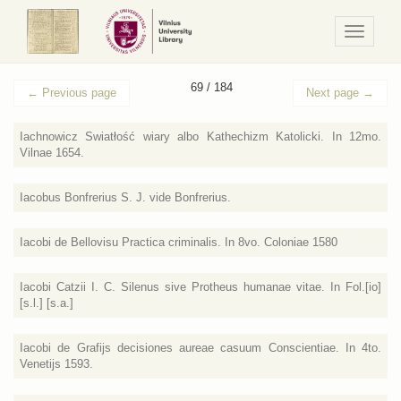
Navigaci
/
Meniu
69 / 184
←
Previous page
Next page
→
Iachnowicz Swiatłość wiary albo Kathechizm Katolicki. In 12mo.
Vilnae 1654.
Iacobus Bonfrerius S. J. vide Bonfrerius.
Iacobi de Bellovisu Practica criminalis. In 8vo. Coloniae 1580
Iacobi Catzii I. C. Silenus sive Protheus humanae vitae. In Fol.[io]
[s.l.] [s.a.]
Iacobi de Grafijs decisiones aureae casuum Conscientiae. In 4to.
Venetijs 1593.