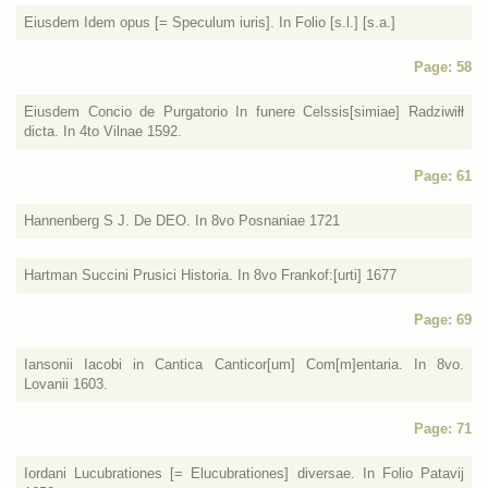
Eiusdem Idem opus [= Speculum iuris]. In Folio [s.l.] [s.a.]
Page: 58
Eiusdem Concio de Purgatorio In funere Celssis[simiae] Radziwiłł
dicta. In 4to Vilnae 1592.
Page: 61
Hannenberg S J. De DEO. In 8vo Posnaniae 1721
Hartman Succini Prusici Historia. In 8vo Frankof:[urti] 1677
Page: 69
Iansonii Iacobi in Cantica Canticor[um] Com[m]entaria. In 8vo.
Lovanii 1603.
Page: 71
Iordani Lucubrationes [= Elucubrationes] diversae. In Folio Patavij