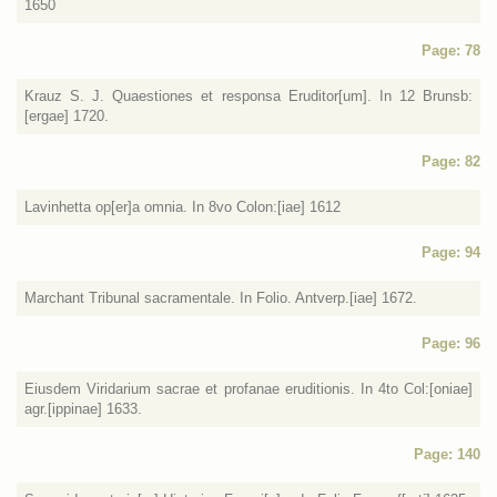
1650
Page: 78
Krauz S. J. Quaestiones et responsa Eruditor[um]. In 12 Brunsb:
[ergae] 1720.
Page: 82
Lavinhetta op[er]a omnia. In 8vo Colon:[iae] 1612
Page: 94
Marchant Tribunal sacramentale. In Folio. Antverp.[iae] 1672.
Page: 96
Eiusdem Viridarium sacrae et profanae eruditionis. In 4to Col:[oniae]
agr.[ippinae] 1633.
Page: 140