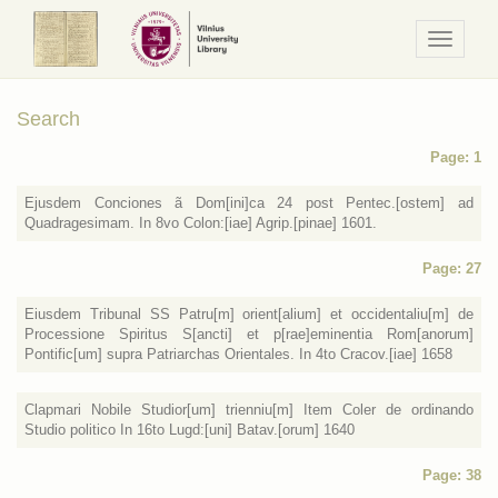
Navigaci
/
Meniu
Search
Page: 1
Ejusdem Conciones ã Dom[ini]ca 24 post Pentec.[ostem] ad
Quadragesimam. In 8vo Colon:[iae] Agrip.[pinae] 1601.
Page: 27
Eiusdem Tribunal SS Patru[m] orient[alium] et occidentaliu[m] de
Processione Spiritus S[ancti] et p[rae]eminentia Rom[anorum]
Pontific[um] supra Patriarchas Orientales. In 4to Cracov.[iae] 1658
Clapmari Nobile Studior[um] trienniu[m] Item Coler de ordinando
Studio politico In 16to Lugd:[uni] Batav.[orum] 1640
Page: 38