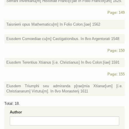
Serrani Inventariu[m] Historiae Franci[c]ae In Folio Francof[urti] 1625.
Page: 149
Taisnierii opus Mathematicu[m] In Folio Colon.[iae] 1562
Eiusdem Comoediae cu[m] Castigationibus. In 8vo Argentorati 1548
Page: 150
Eiusdem Terentius Xtianus [i.e. Christianus] In 8vo Colon:[iae] 1591
Page: 155
Eiusdem Triumphi seu admiranda p[rae]mia Xtianar[um] [i.e.
Christianarum] Virtutu[m]. In 8vo Monasterij 1611
Total: 18.
Author