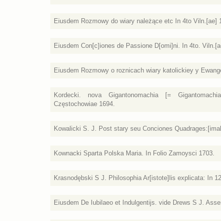
Eiusdem Rozmowy do wiary należące etc In 4to Viln.[ae] 
Eiusdem Con[c]iones de Passione D[omi]ni. In 4to. Viln.[a
Eiusdem Rozmowy o roznicach wiary katolickiey y Ewangel
Kordecki. nova Gigantonomachia [= Gigantomachia
Częstochowiae 1694.
Kowalicki S. J. Post stary seu Conciones Quadrages:[imal
Kownacki Sparta Polska Maria. In Folio Zamoysci 1703.
Krasnodębski S J. Philosophia Ar[istote]lis explicata: In 1
Eiusdem De Iubilaeo et Indulgentijs. vide Drews S J. Asse