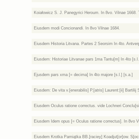
Koiałowicz S. J. Panegyrici Heroum. In 8vo. Vilnae 1668. 
Eiusdem modi Concionandi. In 8vo Vilnae 1684.
Eiusdem Historia Litvana. Partes 2 Seorsim In 4to. Antver
Eiusdem: Historiae Litvanae pars 1ma Tantu[m] In 4to [s.l.]
Ejusdem pars xma [= decima] In 4to majore [s.l.] [s.a.]
Eiusdem: De vita v.[enerabilis] P.[atris] Laurent:[ii] Bartilij
Eiusdem Oculus ratione correctus. vide Lochneri Conclu[s
Eiusdem Idem opus [= Oculus ratione correctus]. In 8vo V
Eiusdem Krotka Pamiątka BB.[raciey] Koadjut[or]ow. S[ociet