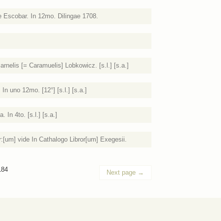
e Escobar. In 12mo. Dilingae 1708.
nelis [= Caramuelis] Lobkowicz. [s.l.] [s.a.]
n uno 12mo. [12°] [s.l.] [s.a.]
In 4to. [s.l.] [s.a.]
[um] vide In Cathalogo Libror[um] Exegesii.
184
Next page
→