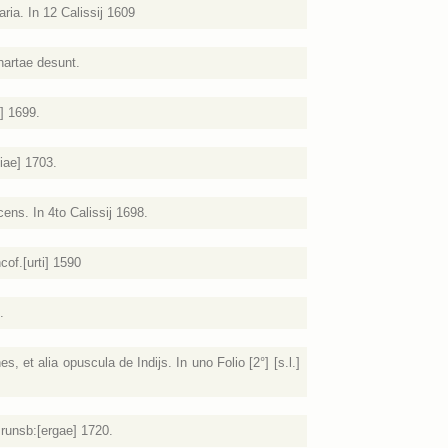
ria. In 12 Calissij 1609
chartae desunt.
] 1699.
[iae] 1703.
ns. In 4to Calissij 1698.
cof.[urti] 1590
.
s, et alia opuscula de Indijs. In uno Folio [2°] [s.l.]
runsb:[ergae] 1720.