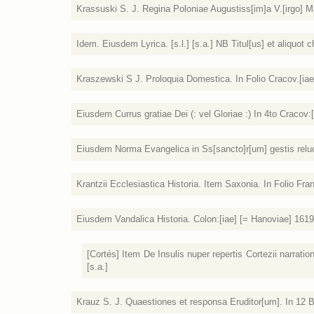
Krassuski S. J. Regina Poloniae Augustiss[im]a V.[irgo] Ma
Idem. Eiusdem Lyrica. [s.l.] [s.a.] NB Titul[us] et aliquot 
Kraszewski S J. Proloquia Domestica. In Folio Cracov.[iae
Eiusdem Currus gratiae Dei (: vel Gloriae :) In 4to Cracov:
Eiusdem Norma Evangelica in Ss[sancto]r[um] gestis reluce
Krantzii Ecclesiastica Historia. Item Saxonia. In Folio Fran
Eiusdem Vandalica Historia. Colon:[iae] [= Hanoviae] 1619
[Cortés] Item De Insulis nuper repertis Cortezii narratione
[s.a.]
Krauz S. J. Quaestiones et responsa Eruditor[um]. In 12 B