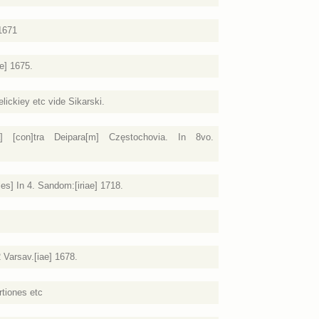
1671
e] 1675.
ickiey etc vide Sikarski.
] [con]tra Deipara[m] Częstochovia. In 8vo.
es] In 4. Sandom:[iriae] 1718.
2 Varsav.[iae] 1678.
rtiones etc