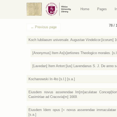
Home
Pages
I
78 / 
←
Previous page
Koch Iubilaeum universale. Augustae Vindelicor.[icorum] 1
[Anonymus] Item As[s]ertiones Theologico morales. [s.l.
[Lavedan] Item Anton:[ius] Lavendanus S. J. De anno sa
Kochanowski In 4to [s.l.] [s.a.]
Eiusdem novus asserendae Im[m]aculatae Concep[tionis
Casimiriae ad Cracovia[m] 1669.
Eiusdem Idem opus [= novus asserendae immaculatae co
[s.a.]