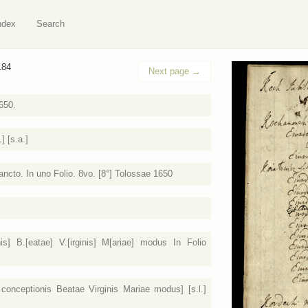
ndex
Search
184
Next page
→
650.
] [s.a.]
ncto. In uno Folio. 8vo. [8°] Tolossae 1650
] B.[eatae] V.[irginis] M[ariae] modus In Folio
nceptionis Beatae Virginis Mariae modus] [s.l.]