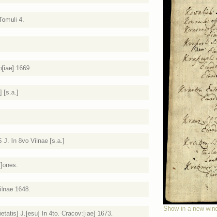
Tomuli 4.
p[iae] 1669.
 [s.a.]
 S J. In 8vo Vilnae [s.a.]
i]ones.
ilnae 1648.
Show in a new win
atis] J.[esu] In 4to. Cracov:[iae] 1673.