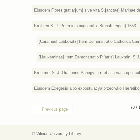
Eiusdem Flores gratiar[um] sive vita S.[anctae] Marinae d
Kreitzen S. J. Petra inexpugnabilis. Brunsb.[ergae] 1653.
[Caramuel Lobkowitz] Item Demonstratio Catholica Camar
[Liauksminas] Item Demonstratio P.[atris] Lauxmin. S J. I
Kretzmer S. J. Orationes Panegyricæ et alia varia opuscula. 
Eiusdem Exegesis albo expostulacya przeciwko Hæretikor:
78 / 
←
Previous page
© Vilnius University Library