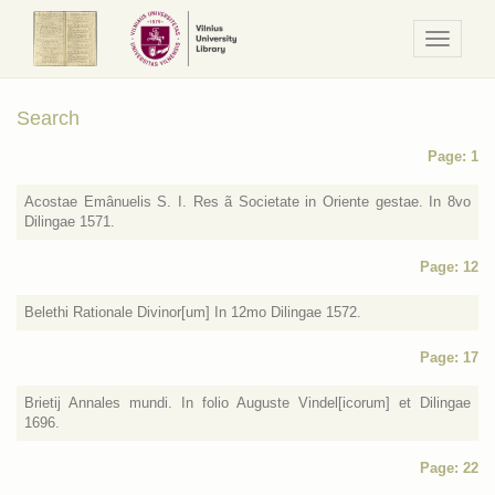
Navigaci
/
Meniu
Search
Page: 1
Acostae Emânuelis S. I. Res ã Societate in Oriente gestae. In 8vo
Dilingae 1571.
Page: 12
Belethi Rationale Divinor[um] In 12mo Dilingae 1572.
Page: 17
Brietij Annales mundi. In folio Auguste Vindel[icorum] et Dilingae
1696.
Page: 22