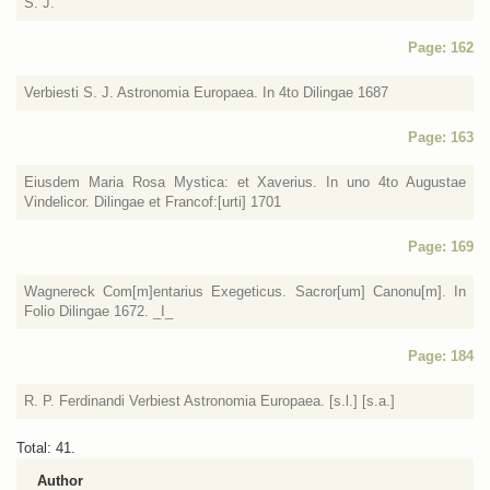
S. J.
Page: 162
Verbiesti S. J. Astronomia Europaea. In 4to Dilingae 1687
Page: 163
Eiusdem Maria Rosa Mystica: et Xaverius. In uno 4to Augustae
Vindelicor. Dilingae et Francof:[urti] 1701
Page: 169
Wagnereck Com[m]entarius Exegeticus. Sacror[um] Canonu[m]. In
Folio Dilingae 1672. _I_
Page: 184
R. P. Ferdinandi Verbiest Astronomia Europaea. [s.l.] [s.a.]
Total: 41.
Author