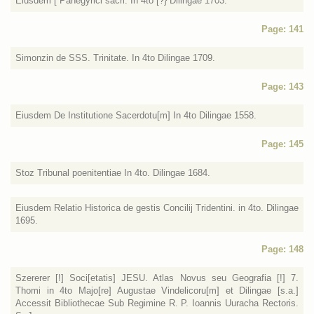
Eiusdem [ Panegyrici sacri. In 4to [?} Dilingae 1703.
Page: 141
Simonzin de SSS. Trinitate. In 4to Dilingae 1709.
Page: 143
Eiusdem De Institutione Sacerdotu[m] In 4to Dilingae 1558.
Page: 145
Stoz Tribunal poenitentiae In 4to. Dilingae 1684.
Eiusdem Relatio Historica de gestis Concilij Tridentini. in 4to. Dilingae
1695.
Page: 148
Szererer [!] Soci[etatis] JESU. Atlas Novus seu Geografia [!] 7.
Thomi in 4to Majo[re] Augustae Vindelicoru[m] et Dilingae [s.a.]
Accessit Bibliothecae Sub Regimine R. P. Ioannis Uuracha Rectoris.