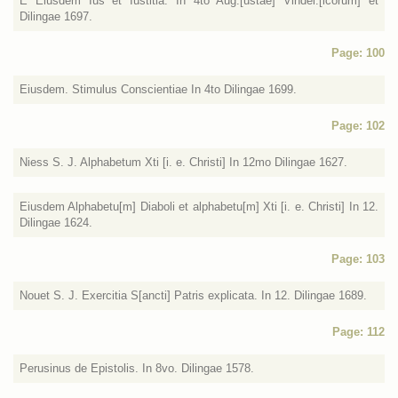
E Eiusdem Ius et Iustitia. In 4to Aug:[ustae] Vindel:[icorum] et
Dilingae 1697.
Page: 100
Eiusdem. Stimulus Conscientiae In 4to Dilingae 1699.
Page: 102
Niess S. J. Alphabetum Xti [i. e. Christi] In 12mo Dilingae 1627.
Eiusdem Alphabetu[m] Diaboli et alphabetu[m] Xti [i. e. Christi] In 12.
Dilingae 1624.
Page: 103
Nouet S. J. Exercitia S[ancti] Patris explicata. In 12. Dilingae 1689.
Page: 112
Perusinus de Epistolis. In 8vo. Dilingae 1578.