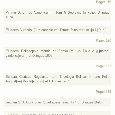
Page: 116
Pirhing S. J. Ius Canonicu[m]. Tomi 5 Seorsim. In Folio. Dilingae
1674.
Eiusdem Authoris. [Jus canonicum] Tomus 3tius tantum. [s.l.] [s.a.]
Page: 120
Eiusdem Philosophia mentis et Sensuu[m]. In Folio Aug.[ustae]
vindelic.[orum] et Dilingae 1698.
Page: 137
Schiara Clericus Regulasis Item Theologia Bellica. In uno Folio
August[ae] Vindel[icorum] et Dilingae 1707.
Page: 139
Segneri S. J. Conciones Quadragesimales. In 4to. Dilingae 1693.