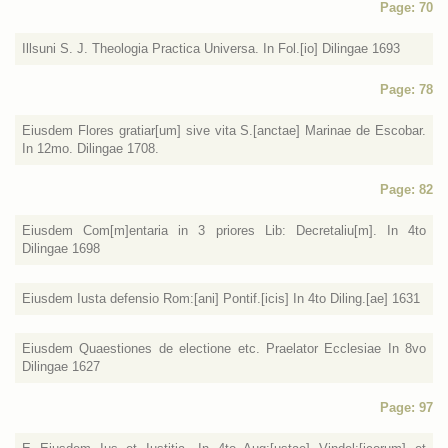
Page: 70
Illsuni S. J. Theologia Practica Universa. In Fol.[io] Dilingae 1693
Page: 78
Eiusdem Flores gratiar[um] sive vita S.[anctae] Marinae de Escobar.
In 12mo. Dilingae 1708.
Page: 82
Eiusdem Com[m]entaria in 3 priores Lib: Decretaliu[m]. In 4to
Dilingae 1698
Eiusdem Iusta defensio Rom:[ani] Pontif.[icis] In 4to Diling.[ae] 1631
Eiusdem Quaestiones de electione etc. Praelator Ecclesiae In 8vo
Dilingae 1627
Page: 97