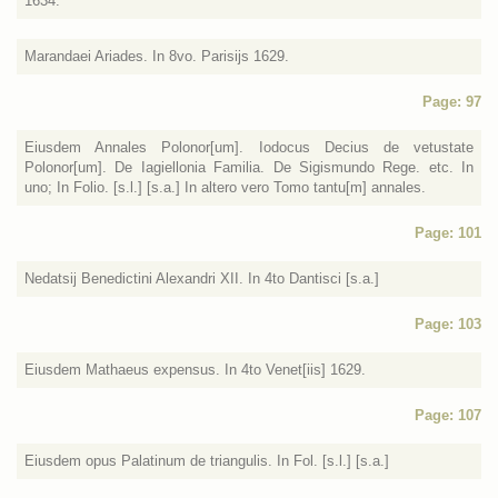
1634.
Marandaei Ariades. In 8vo. Parisijs 1629.
Page: 97
Eiusdem Annales Polonor[um]. Iodocus Decius de vetustate
Polonor[um]. De Iagiellonia Familia. De Sigismundo Rege. etc. In
uno; In Folio. [s.l.] [s.a.] In altero vero Tomo tantu[m] annales.
Page: 101
Nedatsij Benedictini Alexandri XII. In 4to Dantisci [s.a.]
Page: 103
Eiusdem Mathaeus expensus. In 4to Venet[iis] 1629.
Page: 107
Eiusdem opus Palatinum de triangulis. In Fol. [s.l.] [s.a.]