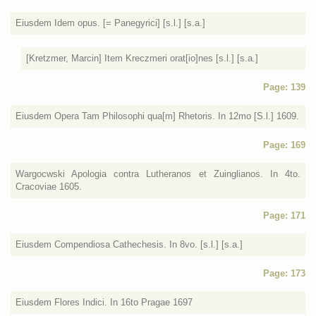
Eiusdem Idem opus. [= Panegyrici] [s.l.] [s.a.]
[Kretzmer, Marcin] Item Kreczmeri orat[io]nes [s.l.] [s.a.]
Page: 139
Eiusdem Opera Tam Philosophi qua[m] Rhetoris. In 12mo [S.l.] 1609.
Page: 169
Wargocwski Apologia contra Lutheranos et Zuinglianos. In 4to.
Cracoviae 1605.
Page: 171
Eiusdem Compendiosa Cathechesis. In 8vo. [s.l.] [s.a.]
Page: 173
Eiusdem Flores Indici. In 16to Pragae 1697