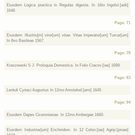
Eiusdem Logica practica in Regulas digesta. In 16to Ingolst:[adii]
1646
Page: 71
Eiusdem: Illustriu[m] viror[um] vitae. Vitae Imperator[um] Turcar[um]
In 8vo Basileae 1567.
Page: 78
Kraszewski S J. Proloquia Domestica. In Folio Cracov.[iae] 1699.
Page: 83
Lentuli Cyriaci Augustus In 12mo Amstelod:[ami] 1645
Page: 94
Eiusdem Dapes Ciceronianae. In 12mo Ambergae 1660.
Eiusdem Industriar[um] Enchiridion. In 12 Colon:[iae] Agrip:[pinae]