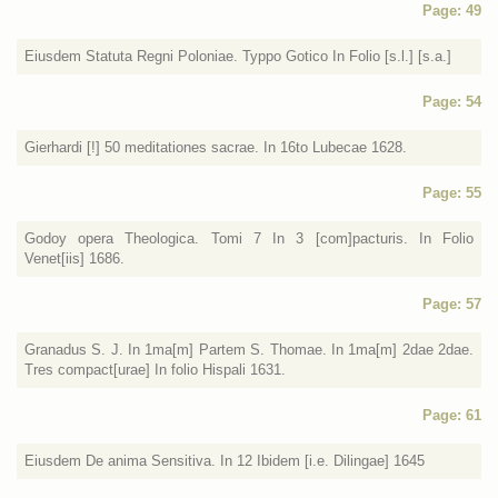
Page: 49
Eiusdem Statuta Regni Poloniae. Typpo Gotico In Folio [s.l.] [s.a.]
Page: 54
Gierhardi [!] 50 meditationes sacrae. In 16to Lubecae 1628.
Page: 55
Godoy opera Theologica. Tomi 7 In 3 [com]pacturis. In Folio
Venet[iis] 1686.
Page: 57
Granadus S. J. In 1ma[m] Partem S. Thomae. In 1ma[m] 2dae 2dae.
Tres compact[urae] In folio Hispali 1631.
Page: 61
Eiusdem De anima Sensitiva. In 12 Ibidem [i.e. Dilingae] 1645