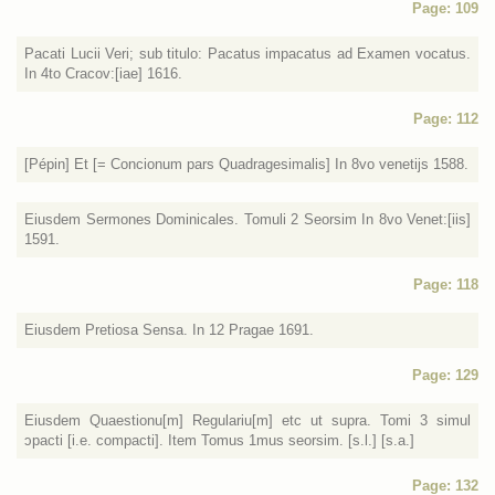
Page: 109
Pacati Lucii Veri; sub titulo: Pacatus impacatus ad Examen vocatus.
In 4to Cracov:[iae] 1616.
Page: 112
[Pépin] Et [= Concionum pars Quadragesimalis] In 8vo venetijs 1588.
Eiusdem Sermones Dominicales. Tomuli 2 Seorsim In 8vo Venet:[iis]
1591.
Page: 118
Eiusdem Pretiosa Sensa. In 12 Pragae 1691.
Page: 129
Eiusdem Quaestionu[m] Regulariu[m] etc ut supra. Tomi 3 simul
ɔpacti [i.e. compacti]. Item Tomus 1mus seorsim. [s.l.] [s.a.]
Page: 132