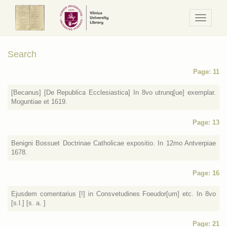
Navigaci
/
Meniu
Search
Page: 11
[Becanus] [De Republica Ecclesiastica] In 8vo utrunq[ue] exemplar.
Moguntiae et 1619.
Page: 13
Benigni Bossuet Doctrinae Catholicae expositio. In 12mo Antverpiae
1678.
Page: 16
Ejusdem comentarius [!] in Consvetudines Foeudor[um] etc. In 8vo
[s.l.] [s. a. ]
Page: 21