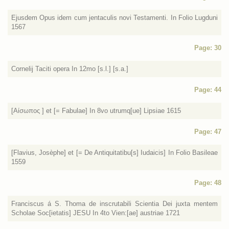
Ejusdem Opus idem cum jentaculis novi Testamenti. In Folio Lugduni
1567
Page: 30
Cornelij Taciti opera In 12mo [s.l.] [s.a.]
Page: 44
[Αίσωπος ] et [= Fabulae] In 8vo utrumq[ue] Lipsiae 1615
Page: 47
[Flavius, Josèphe] et [= De Antiquitatibu[s] Iudaicis] In Folio Basileae
1559
Page: 48
Franciscus á S. Thoma de inscrutabili Scientia Dei juxta mentem
Scholae Soc[ietatis] JESU In 4to Vien:[ae] austriae 1721