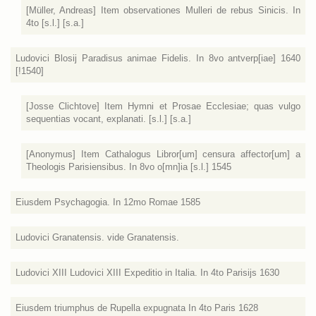
[Müller, Andreas] Item observationes Mulleri de rebus Sinicis. In
4to [s.l.] [s.a.]
Ludovici Blosij Paradisus animae Fidelis. In 8vo antverp[iae] 1640
[!1540]
[Josse Clichtove] Item Hymni et Prosae Ecclesiae; quas vulgo
sequentias vocant, explanati. [s.l.] [s.a.]
[Anonymus] Item Cathalogus Libror[um] censura affector[um] a
Theologis Parisiensibus. In 8vo o[mn]ia [s.l.] 1545
Eiusdem Psychagogia. In 12mo Romae 1585
Ludovici Granatensis. vide Granatensis.
Ludovici XIII Ludovici XIII Expeditio in Italia. In 4to Parisijs 1630
Eiusdem triumphus de Rupella expugnata In 4to Paris 1628