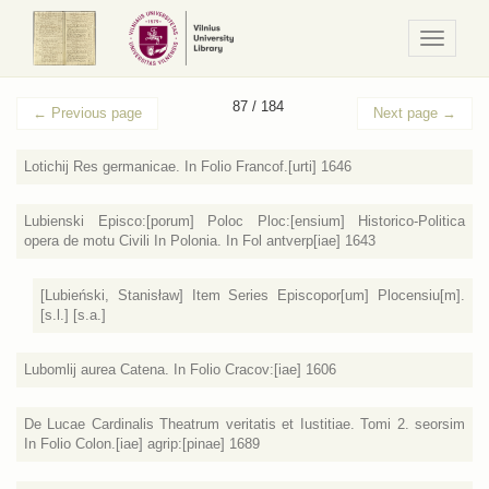
Navigaci
/
Meniu
87 / 184
←
Previous page
Next page
→
Lotichij Res germanicae. In Folio Francof.[urti] 1646
Lubienski Episco:[porum] Poloc Ploc:[ensium] Historico-Politica
opera de motu Civili In Polonia. In Fol antverp[iae] 1643
[Lubieński, Stanisław] Item Series Episcopor[um] Plocensiu[m].
[s.l.] [s.a.]
Lubomlij aurea Catena. In Folio Cracov:[iae] 1606
De Lucae Cardinalis Theatrum veritatis et Iustitiae. Tomi 2. seorsim
In Folio Colon.[iae] agrip:[pinae] 1689