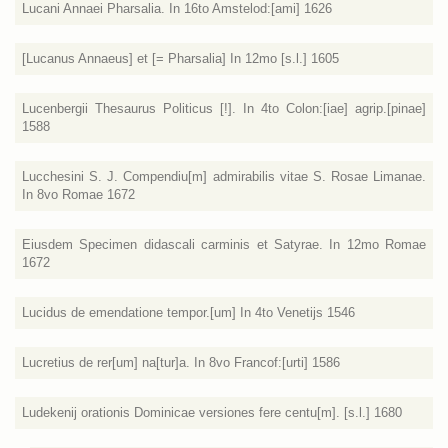
Lucani Annaei Pharsalia. In 16to Amstelod:[ami] 1626
[Lucanus Annaeus] et [= Pharsalia] In 12mo [s.l.] 1605
Lucenbergii Thesaurus Politicus [!]. In 4to Colon:[iae] agrip.[pinae]
1588
Lucchesini S. J. Compendiu[m] admirabilis vitae S. Rosae Limanae.
In 8vo Romae 1672
Eiusdem Specimen didascali carminis et Satyrae. In 12mo Romae
1672
Lucidus de emendatione tempor.[um] In 4to Venetijs 1546
Lucretius de rer[um] na[tur]a. In 8vo Francof:[urti] 1586
Ludekenij orationis Dominicae versiones fere centu[m]. [s.l.] 1680