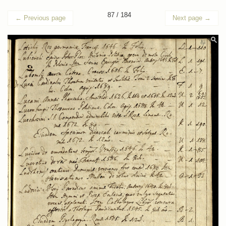
87 / 184
←
Previous page
Next page
→