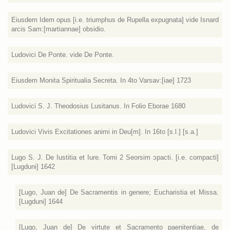
Eiusdem Idem opus [i.e. triumphus de Rupella expugnata] vide Isnard
arcis Sam:[martiannae] obsidio.
Ludovici De Ponte. vide De Ponte.
Eiusdem Monita Spiritualia Secreta. In 4to Varsav:[iae] 1723
Ludovici S. J. Theodosius Lusitanus. In Folio Eborae 1680
Ludovici Vivis Excitationes animi in Deu[m]. In 16to [s.l.] [s.a.]
Lugo S. J. De Iustitia et Iure. Tomi 2 Seorsim ɔpacti. [i.e. compacti]
[Lugduni] 1642
[Lugo, Juan de] De Sacramentis in genere; Eucharistia et Missa.
[Lugduni] 1644
[Lugo, Juan de] De virtute et Sacramento paenitentiae, de