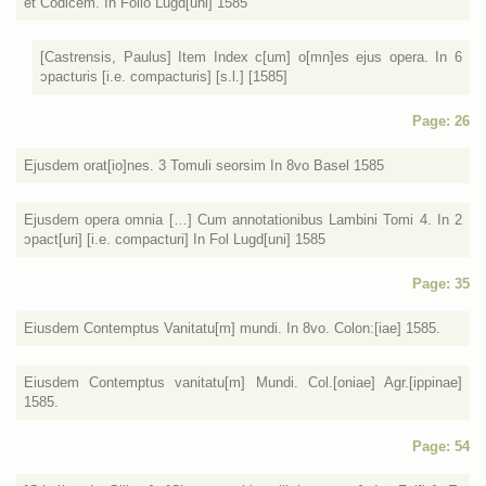
et Codicem. In Folio Lugd[uni] 1585
[Castrensis, Paulus] Item Index c[um] o[mn]es ejus opera. In 6
ɔpacturis [i.e. compacturis] [s.l.] [1585]
Page: 26
Ejusdem orat[io]nes. 3 Tomuli seorsim In 8vo Basel 1585
Ejusdem opera omnia […] Cum annotationibus Lambini Tomi 4. In 2
ɔpact[uri] [i.e. compacturi] In Fol Lugd[uni] 1585
Page: 35
Eiusdem Contemptus Vanitatu[m] mundi. In 8vo. Colon:[iae] 1585.
Eiusdem Contemptus vanitatu[m] Mundi. Col.[oniae] Agr.[ippinae]
1585.
Page: 54