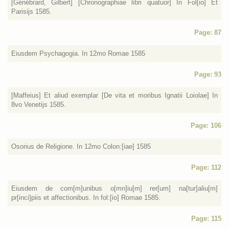
[Génébrard, Gilbert] [Chronographiae libri quatuor] In Fol[io] Et
Parisijs 1585.
Page: 87
Eiusdem Psychagogia. In 12mo Romae 1585
Page: 93
[Maffeius] Et aliud exemplar [De vita et moribus Ignatii Loiolae] In
8vo Venetijs 1585.
Page: 106
Osorius de Religione. In 12mo Colon:[iae] 1585
Page: 112
Eiusdem de com[m]unibus o[mn]iu[m] rer[um] na[tur]aliu[m]
pr[inci]piis et affectionibus. In fol:[io] Romae 1585.
Page: 115