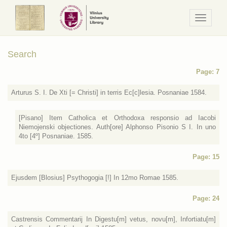
Navigaci
/
Meniu
Search
Page: 7
Arturus S. I. De Xti [= Christi] in terris Ec[c]lesia. Posnaniae 1584.
[Pisano] Item Catholica et Orthodoxa responsio ad Iacobi
Niemojenski objectiones. Auth[ore] Alphonso Pisonio S I. In uno
4to [4º] Posnaniae. 1585.
Page: 15
Ejusdem [Blosius] Psythogogia [!] In 12mo Romae 1585.
Page: 24
Castrensis Commentarij In Digestu[m] vetus, novu[m], Infortiatu[m]