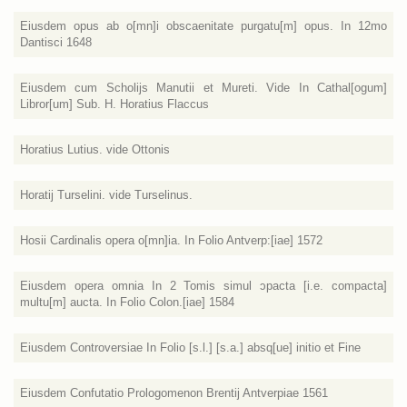
Eiusdem opus ab o[mn]i obscaenitate purgatu[m] opus. In 12mo
Dantisci 1648
Eiusdem cum Scholijs Manutii et Mureti. Vide In Cathal[ogum]
Libror[um] Sub. H. Horatius Flaccus
Horatius Lutius. vide Ottonis
Horatij Turselini. vide Turselinus.
Hosii Cardinalis opera o[mn]ia. In Folio Antverp:[iae] 1572
Eiusdem opera omnia In 2 Tomis simul ɔpacta [i.e. compacta]
multu[m] aucta. In Folio Colon.[iae] 1584
Eiusdem Controversiae In Folio [s.l.] [s.a.] absq[ue] initio et Fine
Eiusdem Confutatio Prologomenon Brentij Antverpiae 1561