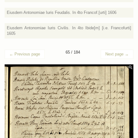
Eiusdem Antonomiae Iuris Feudalis. In 4to Francof.[urti] 1606
Eiusdem Antonomiae Iuris Civilis. In 4to Ibide[m] [i.e. Francofurti]
1605
65 / 184
←
Previous page
Next page
→