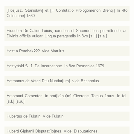
[Hozjusz, Stanisław] et [= Confutatio Prologomenon Brentij] In 4to
Colon.[iae] 1560
Eiusdem De Calice Laicis, uxoribus et Sacerdotibus permittendo, ac
Divinis officijs vulgari Lingua peragendis In 8vo [s.l.] [s.a.]
Host a Rombek???. vide Marulus
Hostyński S. J. De Incarnatione. In 8vo Posnaniae 1679
Hotmanus de Veteri Ritu Nuptiar[um]. vide Brissonius.
Hotomani Comentarii in orat[io]nu[m] Ciceronis Tomus 1mus. In fol.
[s.l.] [s.a.]
Hubertus de Fulstin. Vide Fulstin.
Huberti Giphanii Disputat[io]nes. Vide: Disputationes.