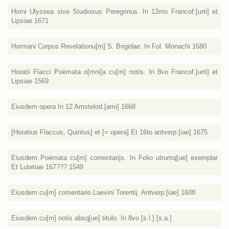
Horni Ulyssea sive Studiosus Peregrinus. In 12mo Francof:[urti] et
Lipsiae 1671
Hormani Corpus Revelationu[m] S. Brigidae. In Fol. Monachi 1680
Horatii Flacci Poëmata o[mni]a cu[m] notis. In 8vo Francof.[urti] et
Lipsiae 1569
Eiusdem opera In 12 Amstelod.[ami] 1668
[Horatius Flaccus, Quintus] et [= opera] Et 16to antverp.[iae] 1675
Eiusdem Poëmata cu[m] comentarijs. In Folio utrumq[ue] exemplar
Et Lutetiae 167??? 1549
Eiusdem cu[m] comentario Laevini Torentij. Antverp:[iae] 1608
Eiusdem cu[m] notis absq[ue] titulo. In 8vo [s.l.] [s.a.]