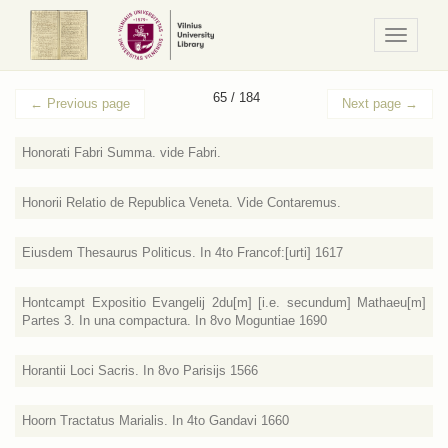
Navigaci
/
Meniu
65 / 184
←
Previous page
Next page
→
Honorati Fabri Summa. vide Fabri.
Honorii Relatio de Republica Veneta. Vide Contaremus.
Eiusdem Thesaurus Politicus. In 4to Francof:[urti] 1617
Hontcampt Expositio Evangelij 2du[m] [i.e. secundum] Mathaeu[m]
Partes 3. In una compactura. In 8vo Moguntiae 1690
Horantii Loci Sacris. In 8vo Parisijs 1566
Hoorn Tractatus Marialis. In 4to Gandavi 1660