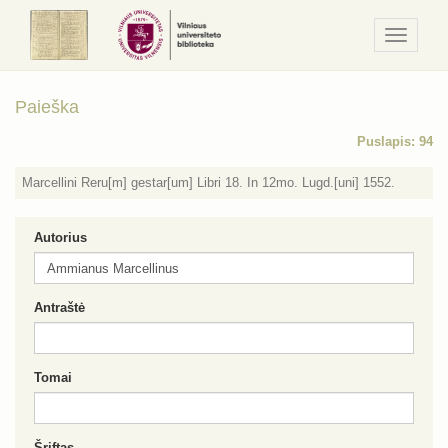
Navigaci
/
Meniu
Paieška
Puslapis: 94
Marcellini Reru[m] gestar[um] Libri 18. In 12mo. Lugd.[uni] 1552.
Autorius
Antraštė
Tomai
Šriftas