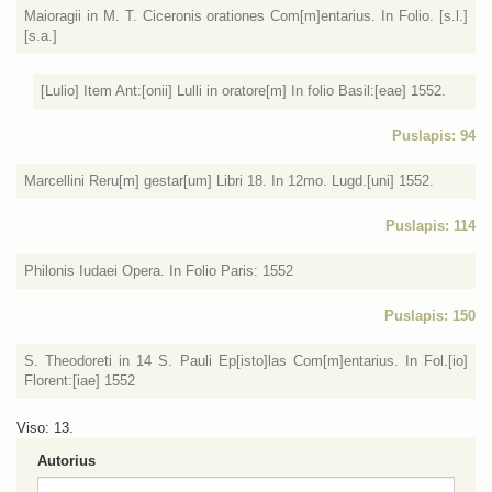
Maioragii in M. T. Ciceronis orationes Com[m]entarius. In Folio. [s.l.]
[s.a.]
[Lulio] Item Ant:[onii] Lulli in oratore[m] In folio Basil:[eae] 1552.
Puslapis: 94
Marcellini Reru[m] gestar[um] Libri 18. In 12mo. Lugd.[uni] 1552.
Puslapis: 114
Philonis Iudaei Opera. In Folio Paris: 1552
Puslapis: 150
S. Theodoreti in 14 S. Pauli Ep[isto]las Com[m]entarius. In Fol.[io]
Florent:[iae] 1552
Viso: 13.
Autorius