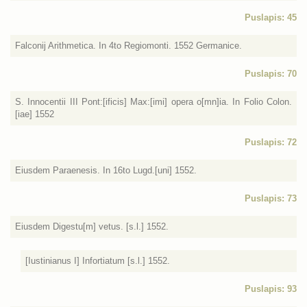
Puslapis: 45
Falconij Arithmetica. In 4to Regiomonti. 1552 Germanice.
Puslapis: 70
S. Innocentii III Pont:[ificis] Max:[imi] opera o[mn]ia. In Folio Colon.
[iae] 1552
Puslapis: 72
Eiusdem Paraenesis. In 16to Lugd.[uni] 1552.
Puslapis: 73
Eiusdem Digestu[m] vetus. [s.l.] 1552.
[Iustinianus I] Infortiatum [s.l.] 1552.
Puslapis: 93