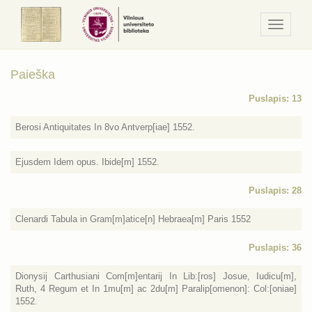
Navigaci
/
Meniu
Paieška
Puslapis: 13
Berosi Antiquitates In 8vo Antverp[iae] 1552.
Ejusdem Idem opus. Ibide[m] 1552.
Puslapis: 28
Clenardi Tabula in Gram[m]atice[n] Hebraea[m] Paris 1552
Puslapis: 36
Dionysij Carthusiani Com[m]entarij In Lib:[ros] Josue, Iudicu[m],
Ruth, 4 Regum et In 1mu[m] ac 2du[m] Paralip[omenon]: Col:[oniae]
1552.