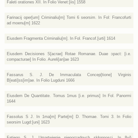
Faleti orationes XII. In Folio Venet:[iis] 1558
Farinacij oper[um] Criminaliu[m] Tomi 6 seorsim. In Fol: Francofurti
ad moenu[m] 1622
Eiusdem Fragmenta Criminaliu[m]. In Fol. Francof.[urti] 1614
Eiusdem Decisiones S[acrae] Rotae Romanae. Duae ɔpact: [i.e.
compacturae] In Folio. Aureli[an]ae 1623
Fassarus S. J. De Immaculata Concep[tione] Virginis
B[eati]ss[im]ae. In Folio Lugduni 1666
Eiusdem De Quantitate. Tomus 1mus [i.e. primus] In Fol. Panormi
1644
Fassolus S J. In 1ma[m] Parte[m] D. Thomae. Tomi 3. In Folio
seorsim Lugd:[uni] 1623
Fatiego S. J. Umartwienie nieporzadnych skłonnosci. In 8võ