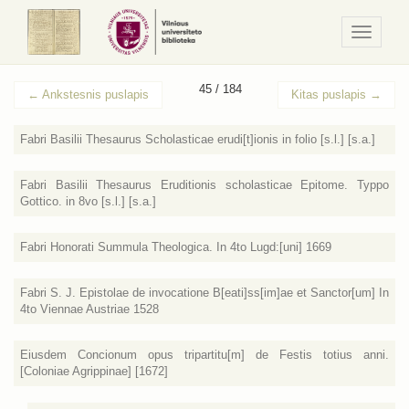
Navigaci
/
Meniu
45 / 184
←
Ankstesnis puslapis
Kitas puslapis
→
Fabri Basilii Thesaurus Scholasticae erudi[t]ionis in folio [s.l.] [s.a.]
Fabri Basilii Thesaurus Eruditionis scholasticae Epitome. Typpo
Gottico. in 8vo [s.l.] [s.a.]
Fabri Honorati Summula Theologica. In 4to Lugd:[uni] 1669
Fabri S. J. Epistolae de invocatione B[eati]ss[im]ae et Sanctor[um] In
4to Viennae Austriae 1528
Eiusdem Concionum opus tripartitu[m] de Festis totius anni.
[Coloniae Agrippinae] [1672]