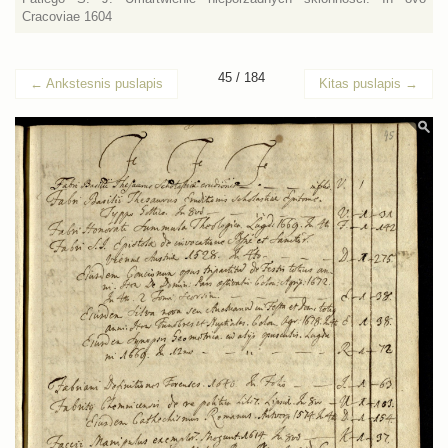
Cracoviae 1604
45 / 184
←
Ankstesnis puslapis
Kitas puslapis
→