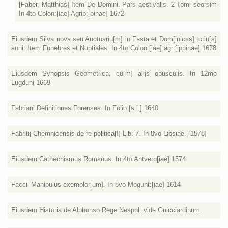
[Faber, Matthias] Item De Domini. Pars aestivalis. 2 Tomi seorsim
In 4to Colon:[iae] Agrip:[pinae] 1672
Eiusdem Silva nova seu Auctuariu[m] in Festa et Dom[inicas] totiu[s]
anni: Item Funebres et Nuptiales. In 4to Colon.[iae] agr:[ippinae] 1678
Eiusdem Synopsis Geometrica. cu[m] alijs opusculis. In 12mo
Lugduni 1669
Fabriani Definitiones Forenses. In Folio [s.l.] 1640
Fabritij Chemnicensis de re politica[!] Lib: 7. In 8vo Lipsiae. [1578]
Eiusdem Cathechismus Romanus. In 4to Antverp[iae] 1574
Faccii Manipulus exemplor[um]. In 8vo Mogunt:[iae] 1614
Eiusdem Historia de Alphonso Rege Neapol: vide Guicciardinum.