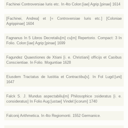
Fachinei Controversiae Iuris etc. In 4to Colon:[iae] Agrip.[pinae] 1614
[Fachinei, Andrea] et [= Controversiae Iuris etc.] [Coloniae
Agrippinae] 1604
Fagnanus In 5 Libros Decretaliu[m] cu[m] Repertorio. Compact: 3 In
Folio. Colon:[iae] Agrip:[pinae] 1699
Fagundez Quaestiones de Xtiani [i. e. Christiani] officijs et Casibus
Conscientiae. In Folio. Moguntiae 1628
Eiusdem Tractatus de Iustitia et Contractibu[s]. In Fol Lugd:[uni]
1647
Falck S. J. Mundus aspectabiliu[m] Philosophice ɔsideratus [i. e.
consideratus] In Folio Aug:[ustae] Vindel:[icorum] 1740
Falconij Arithmetica. In 4to Regiomonti. 1552 Germanice.