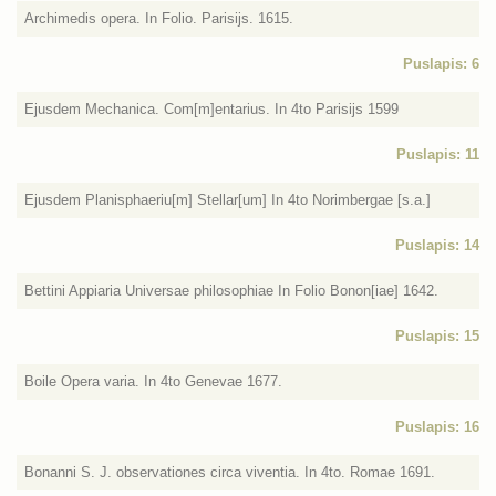
Archimedis opera. In Folio. Parisijs. 1615.
Puslapis: 6
Ejusdem Mechanica. Com[m]entarius. In 4to Parisijs 1599
Puslapis: 11
Ejusdem Planisphaeriu[m] Stellar[um] In 4to Norimbergae [s.a.]
Puslapis: 14
Bettini Appiaria Universae philosophiae In Folio Bonon[iae] 1642.
Puslapis: 15
Boile Opera varia. In 4to Genevae 1677.
Puslapis: 16
Bonanni S. J. observationes circa viventia. In 4to. Romae 1691.