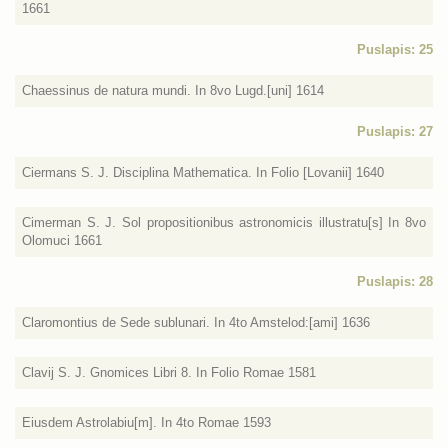
1661
Puslapis: 25
Chaessinus de natura mundi. In 8vo Lugd.[uni] 1614
Puslapis: 27
Ciermans S. J. Disciplina Mathematica. In Folio [Lovanii] 1640
Cimerman S. J. Sol propositionibus astronomicis illustratu[s] In 8vo
Olomuci 1661
Puslapis: 28
Claromontius de Sede sublunari. In 4to Amstelod:[ami] 1636
Clavij S. J. Gnomices Libri 8. In Folio Romae 1581
Eiusdem Astrolabiu[m]. In 4to Romae 1593