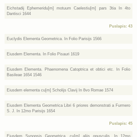
Eichstadij Ephemeridu[m] motuum Caelestiu[m] pars 3tia In 4to
Dantisci 1644
Puslapis: 43
Euclydis Elementa Geometrica. In Folio Parisijs 1566
Eiusdem Elementa. In Folio Pisauri 1619
Eiusdem Elementa. Phaenomena Catoptrica et obtici etc. In Folio
Basileae 1654 1546
Eiusdem elementa cu[m] Scholijs Clavij In 8vo Romae 1574
Eiusdem Elementa Geometrica Libri 6 priores demonstrati a Furmero
S. J. In 12mo Parisijs 1654
Puslapis: 45
Eiusdem Synopsis Geometrica. cu[m] alijs opusculis. In 12mo