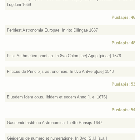
Lugduni 1669
Puslapis: 46
Ferbiest Astronomia Europae. In 4to Dilingae 1687
Puslapis: 48
Frisij Arithmetica practica. In 8vo Colon:[iae] Agrip.[pinae] 1576
Friticus de Principijs astronomiae. In 8vo Antverp[iae] 1548
Puslapis: 53
Ejusdem Idem opus. Ibidem et eodem Anno [i. e. 1676]
Puslapis: 54
Gassendi Institutio Astronomica. In 4to Parisijs 1647.
Gieigerus de numero et numeratione. In 8vo [S.l.] [s.a.]