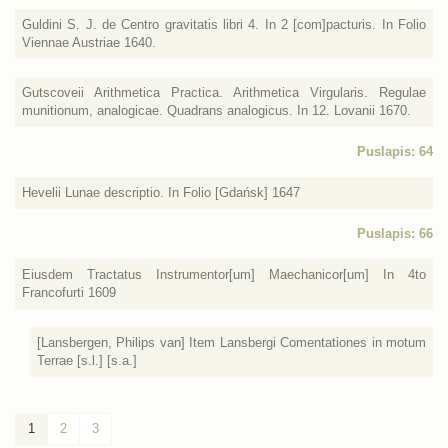
Guldini S. J. de Centro gravitatis libri 4. In 2 [com]pacturis. In Folio
Viennae Austriae 1640.
Gutscoveii Arithmetica Practica. Arithmetica Virgularis. Regulae
munitionum, analogicae. Quadrans analogicus. In 12. Lovanii 1670.
Puslapis: 64
Hevelii Lunae descriptio. In Folio [Gdańsk] 1647
Puslapis: 66
Eiusdem Tractatus Instrumentor[um] Maechanicor[um] In 4to
Francofurti 1609
[Lansbergen, Philips van] Item Lansbergi Comentationes in motum
Terrae [s.l.] [s.a.]
1
2
3