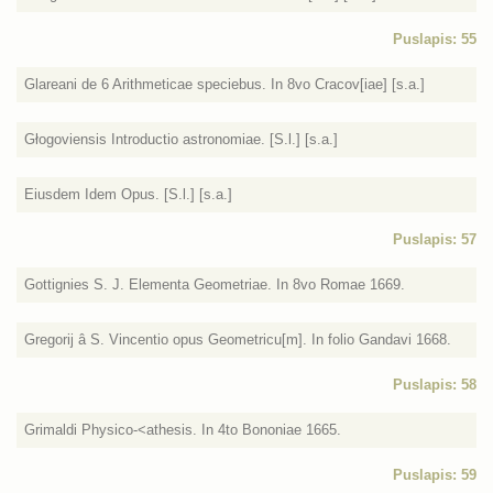
Puslapis: 55
Glareani de 6 Arithmeticae speciebus. In 8vo Cracov[iae] [s.a.]
Głogoviensis Introductio astronomiae. [S.l.] [s.a.]
Eiusdem Idem Opus. [S.l.] [s.a.]
Puslapis: 57
Gottignies S. J. Elementa Geometriae. In 8vo Romae 1669.
Gregorij â S. Vincentio opus Geometricu[m]. In folio Gandavi 1668.
Puslapis: 58
Grimaldi Physico-<athesis. In 4to Bononiae 1665.
Puslapis: 59