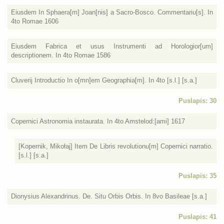
Eiusdem In Sphaera[m] Joan[nis] a Sacro-Bosco. Commentariu[s]. In
4to Romae 1606
Eiusdem Fabrica et usus Instrumenti ad Horologior[um]
descriptionem. In 4to Romae 1586
Cluverij Introductio In o[mn]em Geographia[m]. In 4to [s.l.] [s.a.]
Puslapis: 30
Copernici Astronomia instaurata. In 4to Amstelod:[ami] 1617
[Kopernik, Mikołaj] Item De Libris revolutionu[m] Copernici narratio.
[s.l.] [s.a.]
Puslapis: 35
Dionysius Alexandrinus. De. Situ Orbis Orbis. In 8vo Basileae [s.a.]
Puslapis: 41