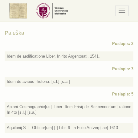
Navigaci
/
Meniu
Paieška
Puslapis: 2
Idem de aedificatione Liber. In 4to Argentorati. 1541.
Puslapis: 3
Idem de avibus Historia. [s.l.] [s.a.]
Puslapis: 5
Apiani Cosmographic[us] Liber. Item Frisij de Scribendor[um] ratione
In 4to [s.l.] [s.a.]
Aquilonij S. I. Obticor[um] [!] Libri 6. In Folio Antverp[iae] 1613.