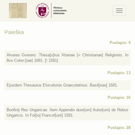
Navigaci
/
Meniu
Paieška
Puslapis: 4
Alvares Gverero: Thesa[u]rus Xtianae [= Christianae] Religionis. In
8vo Colon:[iae] 1681. [! 1581]
Puslapis: 13
Ejusdem Thesaurus Elocutionis Graecolatinus. Basil[eae] 1581.
Puslapis: 16
Bonfinij Res Ungaricae. Item Appendix duor[um] Autor[um] de Rebus
Ungaricis. In Fol[io] Francof[urti] 1581.
Puslapis: 28