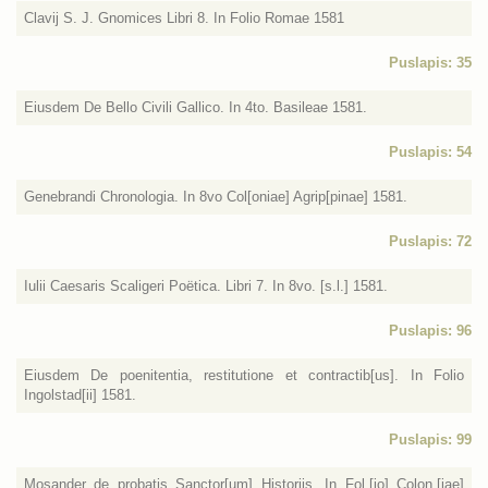
Clavij S. J. Gnomices Libri 8. In Folio Romae 1581
Puslapis: 35
Eiusdem De Bello Civili Gallico. In 4to. Basileae 1581.
Puslapis: 54
Genebrandi Chronologia. In 8vo Col[oniae] Agrip[pinae] 1581.
Puslapis: 72
Iulii Caesaris Scaligeri Poëtica. Libri 7. In 8vo. [s.l.] 1581.
Puslapis: 96
Eiusdem De poenitentia, restitutione et contractib[us]. In Folio
Ingolstad[ii] 1581.
Puslapis: 99
Mosander de probatis Sanctor[um] Historijs. In Fol.[io] Colon.[iae]