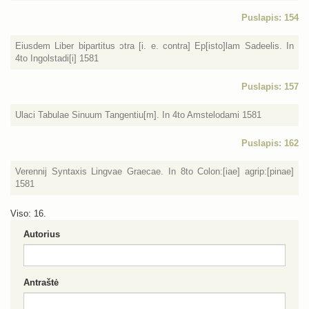
Puslapis: 154
Eiusdem Liber bipartitus ɔtra [i. e. contra] Ep[isto]lam Sadeelis. In
4to Ingolstadi[i] 1581
Puslapis: 157
Ulaci Tabulae Sinuum Tangentiu[m]. In 4to Amstelodami 1581
Puslapis: 162
Verennij Syntaxis Lingvae Graecae. In 8to Colon:[iae] agrip:[pinae]
1581
Viso: 16.
Autorius
Antraštė