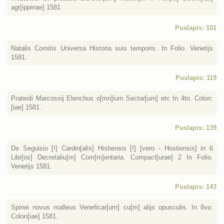
agr[ippinae] 1581
Puslapis: 101
Natalis Comitis Universa Historia suis temporis. In Folio. Venetijs
1581.
Puslapis: 119
Prateoli Marcossij Elenchus o[mn]ium Sectar[um] etc In 4to. Colon:
[iae] 1581.
Puslapis: 139
De Seguisio [!] Cardin[alis] Histiensis [!] [vero - Hostiensis] in 6
Libr[os] Decretaliu[m] Com[m]entaria. Compact[urae] 2 In Folio.
Venetijs 1581.
Puslapis: 143
Spinei novus malleus Veneficar[um] cu[m] alijs opusculis. In 8vo.
Colon[iae] 1581.