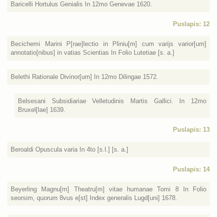
Baricelli Hortulus Genialis In 12mo Genevae 1620.
Puslapis: 12
Becichemi Marini P[rae]lectio in Pliniu[m] cum varijs varior[um]
annotatio[nibus] in vatias Scientias In Folio Lutetiae [s. a.]
Belethi Rationale Divinor[um] In 12mo Dilingae 1572.
Belsesani Subsidiariae Velletudinis Martis Gallici. In 12mo
Bruxel[lae] 1639.
Puslapis: 13
Beroaldi Opuscula varia In 4to [s.l.] [s. a.]
Puslapis: 14
Beyerling Magnu[m] Theatru[m] vitae humanae Tomi 8 In Folio
seorsim, quorum 8vus e[st] Index generalis Lugd[uni] 1678.