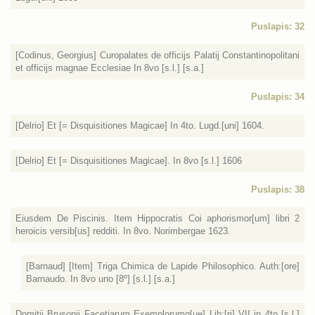
Puslapis: 32
[Codinus, Georgius] Curopalates de officijs Palatij Constantinopolitani
et officijs magnae Ecclesiae In 8vo [s.l.] [s.a.]
Puslapis: 34
[Delrio] Et [= Disquisitiones Magicae] In 4to. Lugd.[uni] 1604.
[Delrio] Et [= Disquisitiones Magicae]. In 8vo [s.l.] 1606
Puslapis: 38
Eiusdem De Piscinis. Item Hippocratis Coi aphorismor[um] libri 2
heroicis versib[us] redditi. In 8vo. Norimbergae 1623.
[Barnaud] [Item] Triga Chimica de Lapide Philosophico. Auth:[ore]
Barnaudo. In 8vo uno [8º] [s.l.] [s.a.]
Domitii Brusonii Facetiarum Exemplorumq[ue] Lib:[ri] VII in 4to [s.l.]