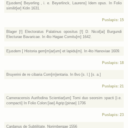
Ejusdem[ Beyerling , i. e. Beyerlinck, Laurens] Idem opus. In Folio
similit[er] Köln 1631.
Puslapis: 15
Blager [!] Electoratus Palatinus opositus [!] D. Nicol[ai] Burgundi
Electurae Bavaricae. In 4to Hagae Comitu[m] 1642.
Ejusdem [ Historia gem[m]ar[um] et lapidu[m]. In 4to Hanoviae 1609.
Puslapis: 18
Bruyerini de re cibaria Com[m]entaria. In 8vo [s. l.] [s. a.]
Puslapis: 21
Cameracensis Aurifodina Scientiar[um] Tomi duo seorsim ɔpacti [i.e.
compacti] In Folio Colon:[iae] Agrip:[pinae] 1706
Puslapis: 23
Cardanus de Subtilitate. Norimbergae 1556