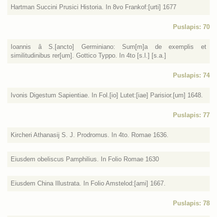
Hartman Succini Prusici Historia. In 8vo Frankof:[urti] 1677
Puslapis: 70
Ioannis â S.[ancto] Germiniano: Sum[m]a de exemplis et
similitudinibus rer[um]. Gottico Typpo. In 4to [s.l.] [s.a.]
Puslapis: 74
Ivonis Digestum Sapientiae. In Fol.[io] Lutet:[iae] Parisior.[um] 1648.
Puslapis: 77
Kircheri Athanasij S. J. Prodromus. In 4to. Romae 1636.
Eiusdem obeliscus Pamphilius. In Folio Romae 1630
Eiusdem China Illustrata. In Folio Amstelod:[ami] 1667.
Puslapis: 78