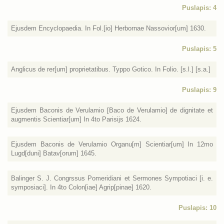
Puslapis: 4
Ejusdem Encyclopaedia. In Fol.[io] Herbornae Nassovior[um] 1630.
Puslapis: 5
Anglicus de rer[um] proprietatibus. Typpo Gotico. In Folio. [s.l.] [s.a.]
Puslapis: 9
Ejusdem Baconis de Verulamio [Baco de Verulamio] de dignitate et
augmentis Scientiar[um] In 4to Parisijs 1624.
Ejusdem Baconis de Verulamio Organu[m] Scientiar[um] In 12mo
Lugd[duni] Batav[orum] 1645.
Balinger S. J. Congrssus Pomeridiani et Sermones Sympotiaci [i. e.
symposiaci]. In 4to Colon[iae] Agrip[pinae] 1620.
Puslapis: 10