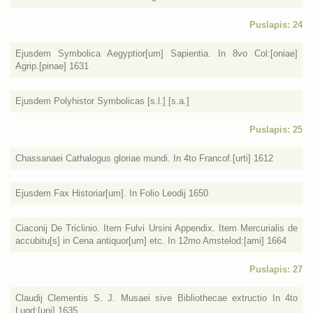
Puslapis: 24
Ejusdem Symbolica Aegyptior[um] Sapientia. In 8vo Col:[oniae]
Agrip.[pinae] 1631
Ejusdem Polyhistor Symbolicas [s.l.] [s.a.]
Puslapis: 25
Chassanaei Cathalogus gloriae mundi. In 4to Francof.[urti] 1612
Ejusdem Fax Historiar[um]. In Folio Leodij 1650
Ciaconij De Triclinio. Item Fulvi Ursini Appendix. Item Mercurialis de
accubitu[s] in Cena antiquor[um] etc. In 12mo Amstelod:[ami] 1664
Puslapis: 27
Claudij Clementis S. J. Musaei sive Bibliothecae extructio In 4to
Lugd:[uni] 1635