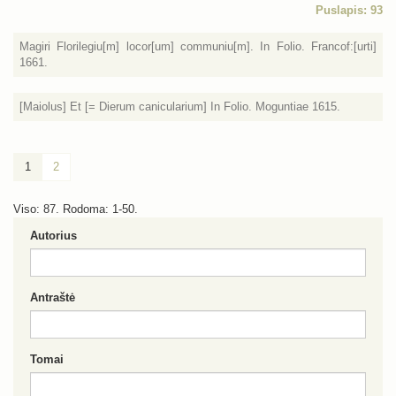
Puslapis: 93
Magiri Florilegiu[m] locor[um] communiu[m]. In Folio. Francof:[urti]
1661.
[Maiolus] Et [= Dierum canicularium] In Folio. Moguntiae 1615.
1
2
Viso: 87. Rodoma: 1-50.
Autorius
Antraštė
Tomai