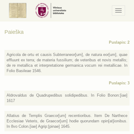
Navigaci
/
Meniu
Paieška
Puslapis: 2
Agricola de ortu et causis Subterraneor[um], de natura eor[um], quae
effluunt ex terra; de materia fussilium; de veteribus et novis metallis;
de re metallica et interpretatione germanica vocum rei metallicae. In
Folio Basileae 1546.
Puslapis: 3
Aldrovaldus de Quadrupedibus solidipedibus. In Folio Bonon:[iae]
1617
Allatius de Templis Graecor[um] recentioribus. Item De Narthece
Ecclesiae Veteris, de Graecor[um] hodie quorundam opin[at]ionibus.
In 8vo Colon.[iae] Agrip:[pinae] 1645.