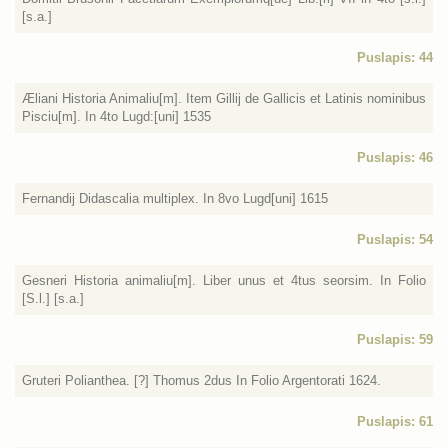
[s.a.]
Puslapis: 44
Æliani Historia Animaliu[m]. Item Gillij de Gallicis et Latinis nominibus
Pisciu[m]. In 4to Lugd:[uni] 1535
Puslapis: 46
Fernandij Didascalia multiplex. In 8vo Lugd[uni] 1615
Puslapis: 54
Gesneri Historia animaliu[m]. Liber unus et 4tus seorsim. In Folio
[S.l.] [s.a.]
Puslapis: 59
Gruteri Polianthea. [?] Thomus 2dus In Folio Argentorati 1624.
Puslapis: 61