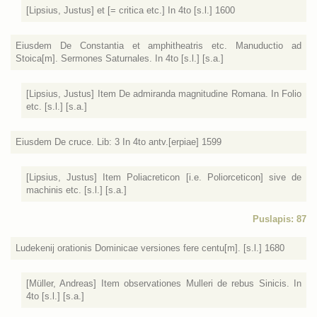
[Lipsius, Justus] et [= critica etc.] In 4to [s.l.] 1600
Eiusdem De Constantia et amphitheatris etc. Manuductio ad
Stoica[m]. Sermones Saturnales. In 4to [s.l.] [s.a.]
[Lipsius, Justus] Item De admiranda magnitudine Romana. In Folio
etc. [s.l.] [s.a.]
Eiusdem De cruce. Lib: 3 In 4to antv.[erpiae] 1599
[Lipsius, Justus] Item Poliacreticon [i.e. Poliorceticon] sive de
machinis etc. [s.l.] [s.a.]
Puslapis: 87
Ludekenij orationis Dominicae versiones fere centu[m]. [s.l.] 1680
[Müller, Andreas] Item observationes Mulleri de rebus Sinicis. In
4to [s.l.] [s.a.]