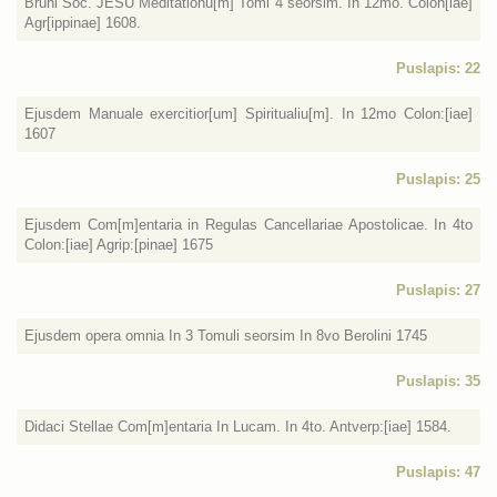
Bruni Soc. JESU Meditationu[m] Tomi 4 seorsim. In 12mo. Colon[iae]
Agr[ippinae] 1608.
Puslapis: 22
Ejusdem Manuale exercitior[um] Spiritualiu[m]. In 12mo Colon:[iae]
1607
Puslapis: 25
Ejusdem Com[m]entaria in Regulas Cancellariae Apostolicae. In 4to
Colon:[iae] Agrip:[pinae] 1675
Puslapis: 27
Ejusdem opera omnia In 3 Tomuli seorsim In 8vo Berolini 1745
Puslapis: 35
Didaci Stellae Com[m]entaria In Lucam. In 4to. Antverp:[iae] 1584.
Puslapis: 47