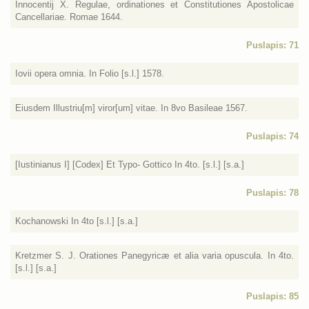
Innocentij X. Regulae, ordinationes et Constitutiones Apostolicae
Cancellariae. Romae 1644.
Puslapis: 71
Iovii opera omnia. In Folio [s.l.] 1578.
Eiusdem Illustriu[m] viror[um] vitae. In 8vo Basileae 1567.
Puslapis: 74
[Iustinianus I] [Codex] Et Typo- Gottico In 4to. [s.l.] [s.a.]
Puslapis: 78
Kochanowski In 4to [s.l.] [s.a.]
Kretzmer S. J. Orationes Panegyricæ et alia varia opuscula. In 4to.
[s.l.] [s.a.]
Puslapis: 85