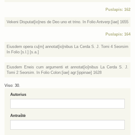
Puslapis: 162
Vekeni Disputat[io]nes de Deo uno et trino. In Folio Antverp:[iae] 1655
Puslapis: 164
Eiusdem opera cu[m] annotat[io]nibus La Cerda S. J. Tomi 4 Seorsim
In Folio [s.l.] [s.a.]
Eiusdem Eneis cum argumenti et annotat[io]nibus La Cerda S. J.
Tomi 2 Seorsim. In Folio Colon:[iae] agr:[ippinae] 1628
Viso: 30.
Autorius
Antraštė