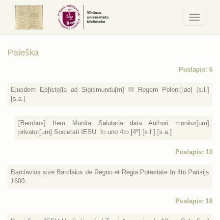
Navigaci
/
Meniu
Paieška
Puslapis: 6
Ejusdem Ep[isto]la ad Sigismundu[m] III Regem Polon:[iae] [s.l.]
[s.a.]
[Bembus] Item Monita Salutaria data Authori monitor[um]
privator[um] Societati IESU. In uno 4to [4º] [s.l.] [s.a.]
Puslapis: 10
Barclavius sive Barclaius de Regno et Regia Potestate In 4to Parisijs
1600.
Puslapis: 18