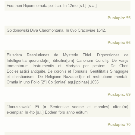
Forstneri Hipomnemata politica. In 12mo [s.l.] [s.a.]
Puslapis: 55
Goldonowski Diva Claromontana. In 8vo Cracoviae 1642.
Puslapis: 66
Eiusdem Resolutiones de Mysterio Fidei. Digressiones de
Intelligentia quorunda[m] dificilior[um] Canonum Concilij. De varijs
tormentorum Instrumentis et Martyrio per pestem. De Chori
Ecclesiastici antiquite. De coronis et Tonsuris. Gentilitatis Sinagogae
et christianismi; De Religione Nazarae[t]or et restitutione mentali.
Omnia in uno Folio [2°] Col:[oniae] agr.[ippinae] 1655
Puslapis: 69
[Januszowski] Et [= Sententiae sacrae et morales] alteru[m]
exemplar. In 4to [s.l.] Eodem fors anno editum
Puslapis: 70