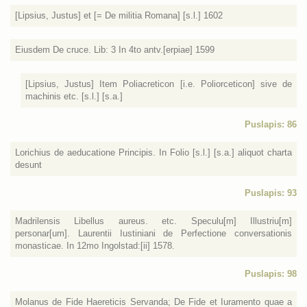
[Lipsius, Justus] et [= De militia Romana] [s.l.] 1602
Eiusdem De cruce. Lib: 3 In 4to antv.[erpiae] 1599
[Lipsius, Justus] Item Poliacreticon [i.e. Poliorceticon] sive de
machinis etc. [s.l.] [s.a.]
Puslapis: 86
Lorichius de aeducatione Principis. In Folio [s.l.] [s.a.] aliquot charta
desunt
Puslapis: 93
Madrilensis Libellus aureus. etc. Speculu[m] Illustriu[m]
personar[um]. Laurentii Iustiniani de Perfectione conversationis
monasticae. In 12mo Ingolstad:[ii] 1578.
Puslapis: 98
Molanus de Fide Haereticis Servanda; De Fide et Iuramento quae a