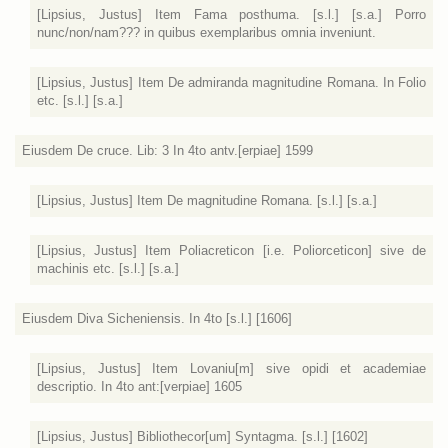
[Lipsius, Justus] Item Fama posthuma. [s.l.] [s.a.] Porro
nunc/non/nam??? in quibus exemplaribus omnia inveniunt.
[Lipsius, Justus] Item De admiranda magnitudine Romana. In Folio
etc. [s.l.] [s.a.]
Eiusdem De cruce. Lib: 3 In 4to antv.[erpiae] 1599
[Lipsius, Justus] Item De magnitudine Romana. [s.l.] [s.a.]
[Lipsius, Justus] Item Poliacreticon [i.e. Poliorceticon] sive de
machinis etc. [s.l.] [s.a.]
Eiusdem Diva Sicheniensis. In 4to [s.l.] [1606]
[Lipsius, Justus] Item Lovaniu[m] sive opidi et academiae
descriptio. In 4to ant:[verpiae] 1605
[Lipsius, Justus] Bibliothecor[um] Syntagma. [s.l.] [1602]