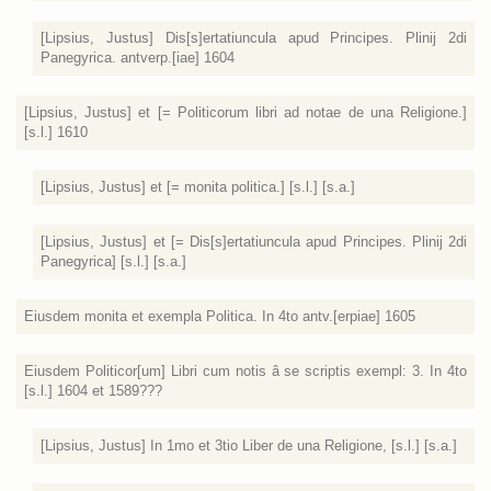
[Lipsius, Justus] Dis[s]ertatiuncula apud Principes. Plinij 2di
Panegyrica. antverp.[iae] 1604
[Lipsius, Justus] et [= Politicorum libri ad notae de una Religione.]
[s.l.] 1610
[Lipsius, Justus] et [= monita politica.] [s.l.] [s.a.]
[Lipsius, Justus] et [= Dis[s]ertatiuncula apud Principes. Plinij 2di
Panegyrica] [s.l.] [s.a.]
Eiusdem monita et exempla Politica. In 4to antv.[erpiae] 1605
Eiusdem Politicor[um] Libri cum notis â se scriptis exempl: 3. In 4to
[s.l.] 1604 et 1589???
[Lipsius, Justus] In 1mo et 3tio Liber de una Religione, [s.l.] [s.a.]