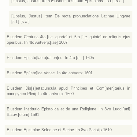
[Lipsius, Justus] Item Eiusdem Institutio Epistolaris. [s.l.] [s.a.]
[Lipsius, Justus] Item De recta pronunciatione Latinae Lingvae
[s.l.] [s.a.]
Eiusdem Centuria 4ta [i.e. quarta] et 5ta [i.e. quinta] ad reliquis ejus
operibus. In 4to Antverp:[iae] 1607
Eiusdem Ep[isto]lae o[ration]es. In 4to [s.l.] 1605
Eiusdem Ep[isto]lae Variae. In 4to antverp: 1601
Eiusdem Dis[s]ertatiuncula apud Principes et Com[men]tarius in
panegyrico Plinij. In 4to antverp: 1600
Eiusdem Institutio Epistolica et de una Religione. In 8vo Lugd.[uni]
Batav.[orum] 1591
Eiusdem Epistolae Selectae et Seriae. In 8vo Parisijs 1610