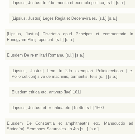
[Lipsius, Justus] In 2do. monita et exempla politica; [s.l.] [s.a.]
[Lipsius, Justus] Leges Regia et Decemvirales. [s.l.] [s.a.]
[Lipsius, Justus] Disertatio apud Principes et commentaria In
Panegyrim Plinij reperiunt. [s.l.] [s.a.]
Eiusdem De re militari Romana. [s.l.] [s.a.]
[Lipsius, Justus] Item In 2do exemplari Policiorceticon [i.e.
Poliorceticon] sive de machinis, tormentis, telis [s.l.] [s.a.]
Eiusdem critica etc. antverp.[iae] 1611
[Lipsius, Justus] et [= critica etc.] In 4to [s.l.] 1600
Eiusdem De Constantia et amphitheatris etc. Manuductio ad
Stoica[m]. Sermones Saturnales. In 4to [s.l.] [s.a.]