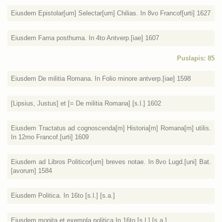
Eiusdem Epistolar[um] Selectar[um] Chilias. In 8vo Francof[urti] 1627
Eiusdem Fama posthuma. In 4to Antverp.[iae] 1607
Puslapis: 85
Eiusdem De militia Romana. In Folio minore antverp.[iae] 1598
[Lipsius, Justus] et [= De militia Romana] [s.l.] 1602
Eiusdem Tractatus ad cognoscenda[m] Historia[m] Romana[m] utilis.
In 12mo Francof.[urti] 1609
Eiusdem ad Libros Politicor[um] breves notae. In 8vo Lugd.[uni] Bat.
[avorum] 1584
Eiusdem Politica. In 16to [s.l.] [s.a.]
Eiusdem monita et exempla politica In 16to [s.l.] [s.a.]