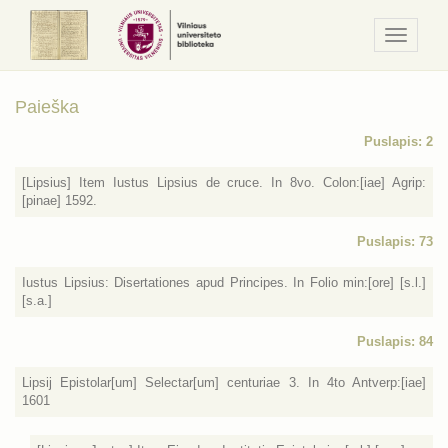
Navigaci
/
Meniu
Paieška
Puslapis: 2
[Lipsius] Item Iustus Lipsius de cruce. In 8vo. Colon:[iae] Agrip:
[pinae] 1592.
Puslapis: 73
Iustus Lipsius: Disertationes apud Principes. In Folio min:[ore] [s.l.]
[s.a.]
Puslapis: 84
Lipsij Epistolar[um] Selectar[um] centuriae 3. In 4to Antverp:[iae]
1601