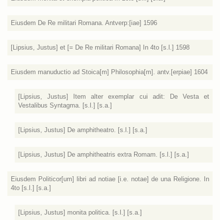
Eiusdem De Re militari Romana. Antverp:[iae] 1596
[Lipsius, Justus] et [= De Re militari Romana] In 4to [s.l.] 1598
Eiusdem manuductio ad Stoica[m] Philosophia[m]. antv.[erpiae] 1604
[Lipsius, Justus] Item alter exemplar cui adit: De Vesta et
Vestalibus Syntagma. [s.l.] [s.a.]
[Lipsius, Justus] De amphitheatro. [s.l.] [s.a.]
[Lipsius, Justus] De amphitheatris extra Romam. [s.l.] [s.a.]
Eiusdem Politicor[um] libri ad notiae [i.e. notae] de una Religione. In
4to [s.l.] [s.a.]
[Lipsius, Justus] monita politica. [s.l.] [s.a.]