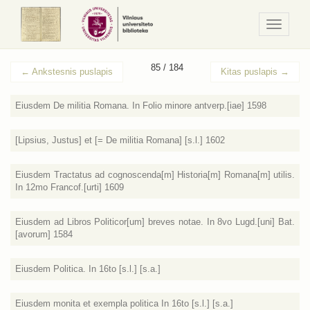
Navigaci
/
Meniu
85 / 184
←
Ankstesnis puslapis
Kitas puslapis
→
Eiusdem De militia Romana. In Folio minore antverp.[iae] 1598
[Lipsius, Justus] et [= De militia Romana] [s.l.] 1602
Eiusdem Tractatus ad cognoscenda[m] Historia[m] Romana[m] utilis.
In 12mo Francof.[urti] 1609
Eiusdem ad Libros Politicor[um] breves notae. In 8vo Lugd.[uni] Bat.
[avorum] 1584
Eiusdem Politica. In 16to [s.l.] [s.a.]
Eiusdem monita et exempla politica In 16to [s.l.] [s.a.]