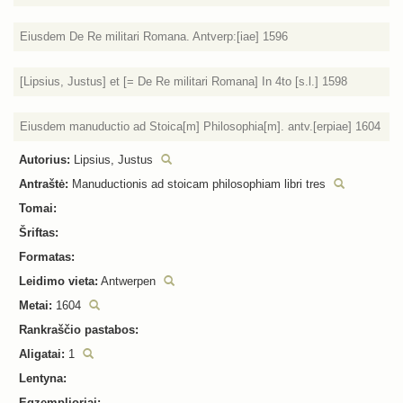
Eiusdem De Re militari Romana. Antverp:[iae] 1596
[Lipsius, Justus] et [= De Re militari Romana] In 4to [s.l.] 1598
Eiusdem manuductio ad Stoica[m] Philosophia[m]. antv.[erpiae] 1604
Autorius:
Lipsius, Justus
Antraštė:
Manuductionis ad stoicam philosophiam libri tres
Tomai:
Šriftas:
Formatas:
Leidimo vieta:
Antwerpen
Metai:
1604
Rankraščio pastabos:
Aligatai:
1
Lentyna:
Egzemplioriai: