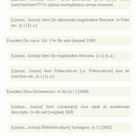
nunc/non/nam??? in quibus exemplaribus omnia inveniunt.
[Lipsius, Justus] Item De admiranda magnitudine Romana. In Folio
etc. [s.l.] [s.a.]
Eiusdem De cruce. Lib: 3 In 4to antv.[erpiae] 1599
[Lipsius, Justus] Item De magnitudine Romana. [s.l.] [s.a.]
[Lipsius, Justus] Item Poliacreticon [i.e. Poliorceticon] sive de
machinis etc. [s.l.] [s.a.]
Eiusdem Diva Sicheniensis. In 4to [s.l.] [1606]
[Lipsius, Justus] Item Lovaniu[m] sive opidi et academiae
descriptio. In 4to ant:[verpiae] 1605
[Lipsius, Justus] Bibliothecor[um] Syntagma. [s.l.] [1602]