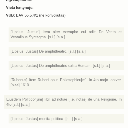
Vieta lentynoje:
VUB:
BAV 56.5.4/1 (ne konvoliutas)
[Lipsius, Justus] Item alter exemplar cui adit: De Vesta et
Vestalibus Syntagma. [s.l.] [s.a.]
[Lipsius, Justus] De amphitheatro. [s.l.] [s.a.]
[Lipsius, Justus] De amphitheatris extra Romam. [s.l.] [s.a.]
[Rubenus] Item Rubeni opus Philosophicu[m]. In 4to majo. antver.
[piae] 1610
Eiusdem Politicor[um] libri ad notiae [i.e. notae] de una Religione. In
4to [s.l.] [s.a.]
[Lipsius, Justus] monita politica. [s.l.] [s.a.]