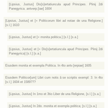
[Lipsius, Justus] Dis[s]ertatiuncula apud Principes. Plinij 2di
Panegyrica. antverp.[iae] 1604
[Lipsius, Justus] et [= Politicorum libri ad notae de una Religione.]
[s.l.] 1610
[Lipsius, Justus] et [= monita politica.] [s.l.] [s.a.]
[Lipsius, Justus] et [= Dis[s]ertatiuncula apud Principes. Plinij 2di
Panegyrica] [s.l.] [s.a.]
Eiusdem monita et exempla Politica. In 4to antv.[erpiae] 1605
Eiusdem Politicor[um] Libri cum notis â se scriptis exempl: 3. In 4to
[s.l.] 1604 et 1589???
[Lipsius, Justus] In 1mo et 3tio Liber de una Religione, [s.l.] [s.a.]
[Lipsius, Justus] In 2do. monita et exempla politica; [s.l.] [s.a.]