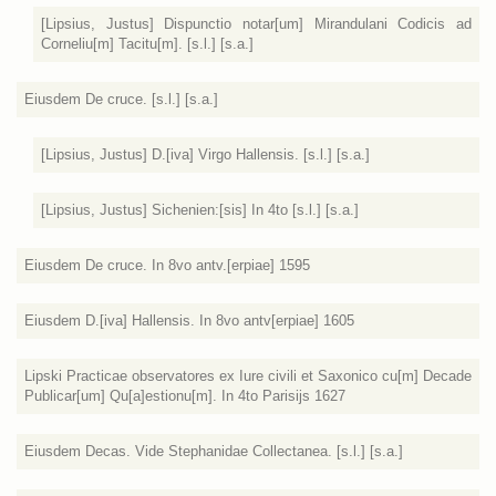
[Lipsius, Justus] Dispunctio notar[um] Mirandulani Codicis ad
Corneliu[m] Tacitu[m]. [s.l.] [s.a.]
Eiusdem De cruce. [s.l.] [s.a.]
[Lipsius, Justus] D.[iva] Virgo Hallensis. [s.l.] [s.a.]
[Lipsius, Justus] Sichenien:[sis] In 4to [s.l.] [s.a.]
Eiusdem De cruce. In 8vo antv.[erpiae] 1595
Eiusdem D.[iva] Hallensis. In 8vo antv[erpiae] 1605
Lipski Practicae observatores ex Iure civili et Saxonico cu[m] Decade
Publicar[um] Qu[a]estionu[m]. In 4to Parisijs 1627
Eiusdem Decas. Vide Stephanidae Collectanea. [s.l.] [s.a.]