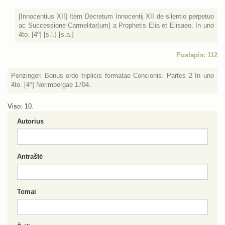
[Innocentius XII] Item Decretum Innocentij XII de silentio perpetuo
ac Successione Carmelitar[um] a Prophetis Elia et Elisaeo. In uno
4to. [4º] [s.l.] [s.a.]
Puslapis: 112
Penzingeri Bonus ordo triplicis formatae Concionis. Partes 2 In uno
4to. [4º] Norimbergae 1704.
Viso: 10.
Autorius
Antraštė
Tomai