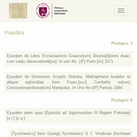
Navigaci
/
Meniu
Paieška
Puslapis: 3
Ejusdem de Libris Ecclesiasticis Graecor[um] Diserta[ti]ones duae,
cum varijs observationib[us]. In uno 4to. [4º] Paris:[iis] 1671.
Ejusdem de Simeonum Scriptis Diatriba. Methaphrasti laudatio et
aliquot ep[isto]lae. Item Franc:[isci] Combefis rer[um]
Constantinopolitanar[um] Manipulus. In Uno 4to [4º] Parisijs 1664.
Puslapis: 6
Ejusdem idem opus [Epistola ad Sigismundum III Regem Poloniae]
[s.l.] [s.a.]
[Tyszkiewicz] Item Georgij Tyszkiewicz S J. Vindiciae Doctrinae