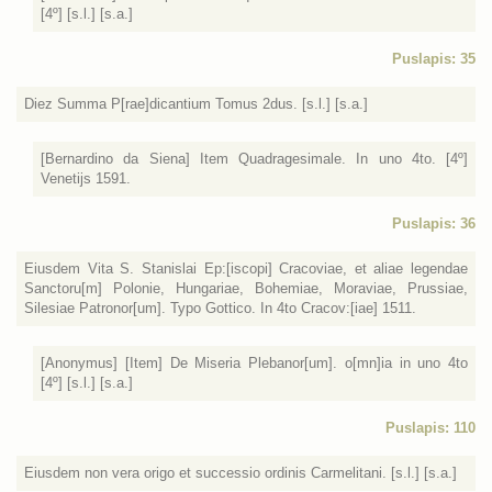
[4º] [s.l.] [s.a.]
Puslapis: 35
Diez Summa P[rae]dicantium Tomus 2dus. [s.l.] [s.a.]
[Bernardino da Siena] Item Quadragesimale. In uno 4to. [4º]
Venetijs 1591.
Puslapis: 36
Eiusdem Vita S. Stanislai Ep:[iscopi] Cracoviae, et aliae legendae
Sanctoru[m] Polonie, Hungariae, Bohemiae, Moraviae, Prussiae,
Silesiae Patronor[um]. Typo Gottico. In 4to Cracov:[iae] 1511.
[Anonymus] [Item] De Miseria Plebanor[um]. o[mn]ia in uno 4to
[4º] [s.l.] [s.a.]
Puslapis: 110
Eiusdem non vera origo et successio ordinis Carmelitani. [s.l.] [s.a.]