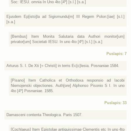
Soc: IESU. omnia In Uno 4to [4º] [s.l.] [s.a.]
Ejusdem Ep[isto]la ad Sigismundu[m] III Regem Polon:[iae] [s.l.]
[s.a.]
[Bembus] Item Monita Salutaria data Authori monitor[um]
privator[um] Societati IESU. In uno 4to [4º] [s.l.] [s.a.]
Puslapis: 7
Arturus S. I. De Xti [= Christi] in terris Ec[c]lesia. Posnaniae 1584.
[Pisano] Item Catholica et Orthodoxa responsio ad Iacobi
Niemojenski objectiones. Auth[ore] Alphonso Pisonio S I. In uno
4to [4º] Posnaniae. 1585.
Puslapis: 33
Damasceni contenta Theologica. Paris 1507.
[Cochlaeus] Item Epistolae antiquissimae Clementis etc In uno 4to