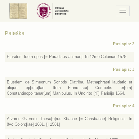
Navigaci
/
Meniu
Paieška
Puslapis: 2
Ejusdem Idem opus [= Paradisus animae]. In 12mo Coloniae 1578.
Puslapis: 3
Ejusdem de Simeonum Scriptis Diatriba. Methaphrasti laudatio et
aliquot ep[isto]lae. Item Franc:[isci] Combefis rer[um]
Constantinopolitanar[um] Manipulus. In Uno 4to [4º] Parisijs 1664.
Puslapis: 4
Alvares Gverero: Thesa[u]rus Xtianae [= Christianae] Religionis. In
8vo Colon:[iae] 1681. [! 1581]