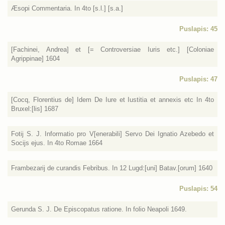
Æsopi Commentaria. In 4to [s.l.] [s.a.]
Puslapis: 45
[Fachinei, Andrea] et [= Controversiae Iuris etc.] [Coloniae
Agrippinae] 1604
Puslapis: 47
[Cocq, Florentius de] Idem De Iure et Iustitia et annexis etc In 4to
Bruxel:[lis] 1687
Fotij S. J. Informatio pro V[enerabili] Servo Dei Ignatio Azebedo et
Socijs ejus. In 4to Romae 1664
Frambezarij de curandis Febribus. In 12 Lugd:[uni] Batav.[orum] 1640
Puslapis: 54
Gerunda S. J. De Episcopatus ratione. In folio Neapoli 1649.