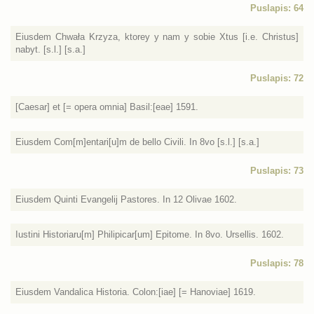
Puslapis: 64
Eiusdem Chwała Krzyza, ktorey y nam y sobie Xtus [i.e. Christus]
nabyt. [s.l.] [s.a.]
Puslapis: 72
[Caesar] et [= opera omnia] Basil:[eae] 1591.
Eiusdem Com[m]entari[u]m de bello Civili. In 8vo [s.l.] [s.a.]
Puslapis: 73
Eiusdem Quinti Evangelij Pastores. In 12 Olivae 1602.
Iustini Historiaru[m] Philipicar[um] Epitome. In 8vo. Ursellis. 1602.
Puslapis: 78
Eiusdem Vandalica Historia. Colon:[iae] [= Hanoviae] 1619.