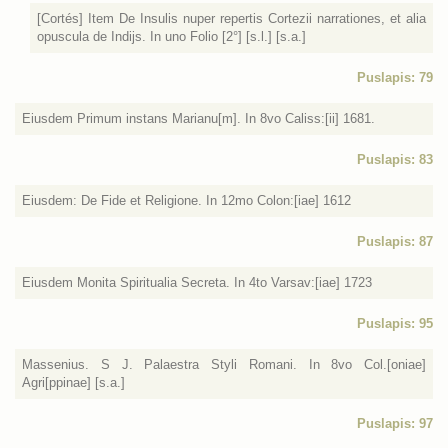
[Cortés] Item De Insulis nuper repertis Cortezii narrationes, et alia
opuscula de Indijs. In uno Folio [2°] [s.l.] [s.a.]
Puslapis: 79
Eiusdem Primum instans Marianu[m]. In 8vo Caliss:[ii] 1681.
Puslapis: 83
Eiusdem: De Fide et Religione. In 12mo Colon:[iae] 1612
Puslapis: 87
Eiusdem Monita Spiritualia Secreta. In 4to Varsav:[iae] 1723
Puslapis: 95
Massenius. S J. Palaestra Styli Romani. In 8vo Col.[oniae]
Agri[ppinae] [s.a.]
Puslapis: 97