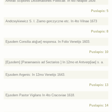
Amirati Scipionis Dissertationes Politicae. In 4to Neapoli 1609.
Puslapis: 5
Andrzeykiewicz S. I. Ziarno gorczyczne etc. In 4to Vilnae 1673
Puslapis: 8
Ejusdem Consilia atq[ue] responsa. In Folio Venetijs 1603.
Puslapis: 10
[Ejusdem] [Paraenaesis ad Sectarios ] In 12mo et Antverp[iae] s. a.
Ejusdem Argenis: In 12mo Venetijs 1643.
Puslapis: 13
Ejusdem Pastor Vigilans In 4to Cracoviae 1618.
Puslapis: 14