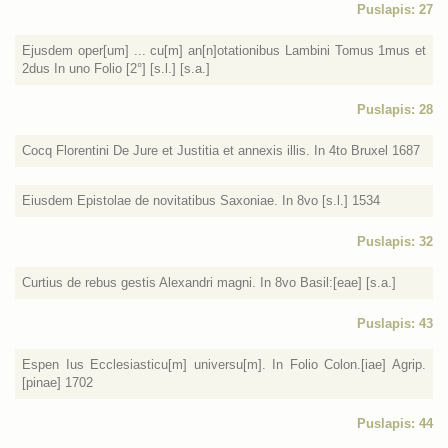
Puslapis: 27
Ejusdem oper[um] ... cu[m] an[n]otationibus Lambini Tomus 1mus et
2dus In uno Folio [2°] [s.l.] [s.a.]
Puslapis: 28
Cocq Florentini De Jure et Justitia et annexis illis. In 4to Bruxel 1687
Eiusdem Epistolae de novitatibus Saxoniae. In 8vo [s.l.] 1534
Puslapis: 32
Curtius de rebus gestis Alexandri magni. In 8vo Basil:[eae] [s.a.]
Puslapis: 43
Espen Ius Ecclesiasticu[m] universu[m]. In Folio Colon.[iae] Agrip.
[pinae] 1702
Puslapis: 44