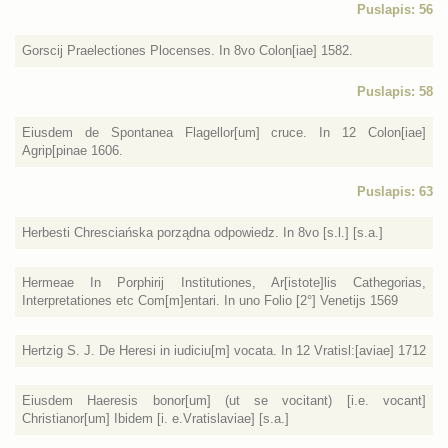
Puslapis: 56
Gorscij Praelectiones Plocenses. In 8vo Colon[iae] 1582.
Puslapis: 58
Eiusdem de Spontanea Flagellor[um] cruce. In 12 Colon[iae]
Agrip[pinae 1606.
Puslapis: 63
Herbesti Chresciańska porządna odpowiedz. In 8vo [s.l.] [s.a.]
Hermeae In Porphirij Institutiones, Ar[istote]lis Cathegorias,
Interpretationes etc Com[m]entari. In uno Folio [2°] Venetijs 1569
Hertzig S. J. De Heresi in iudiciu[m] vocata. In 12 Vratisl:[aviae] 1712
Eiusdem Haeresis bonor[um] (ut se vocitant) [i.e. vocant]
Christianor[um] Ibidem [i. e.Vratislaviae] [s.a.]