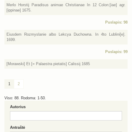
Merlo Horstij Paradisus animae Christianae In 12 Colon:[iae] agr.
[ippinae] 1675.
Puslapis: 98
Eiusdem Rozmyslanie albo Lekcya Duchowna. In 4to Lublini[e].
1699.
Puslapis: 99
[Morawski] Et [= Palaestra pietatis] Calissij 1685
1
2
Viso: 88. Rodoma: 1-50.
Autorius
Antraštė