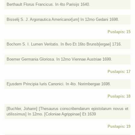
Berthault Florus Francicus. In 4to Parisijs 1640.
Bisselij S. J. Argonautica Americanor[um] In 12mo Gedani 1698.
Puslapis: 15
Bochorn S. I. Lumen Veritatis. In 8vo Et 16to Brunsb[ergae] 1716.
Boemer Germania Gloriosa. In 12mo Viennae Austriae 1699.
Puslapis: 17
Ejusdem Principia Iuris Canonici. In 4to. Norimbergae 1698.
Puslapis: 18
[Buchler, Johann] [Thesaurus conscribendarum epistolarum novus et
utilissimus] In 12mo. [Coloniae Agrippinae] Et 1639
Puslapis: 19