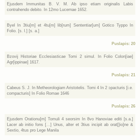
Ejusdem Immunitas B. V. M. Ab ipso etiam originalis Labis
contrahendo debito. In 12mo Lucernae 1652.
Byel In 3tiu[m] et 4tu[m] lib[rum] Sententiar[um] Gotico Typpo In
Folio. [s. l.] [s. a.]
Puslapis: 20
Bzovij Historiae Ecclesiasticae Tomi 2 simul. In Folio Colon[iae]
Agr[ippinae] 1617.
Puslapis: 21
Cabeus S. J. In Metheorologiam Aristotelis. Tomi 4 In 2 ɔpacturis [i.e.
compacturis] In Folio Romae 1646
Puslapis: 26
Ejusdem Orationu[m] Tomuli 4 seorsim In 8vo Hanoviae editi [s.a.]
Lacer ab initio fons […] Unus, alter et 3tius incipit ab orat[]io]ne &
Sextio, 4tus pro Lege Manila